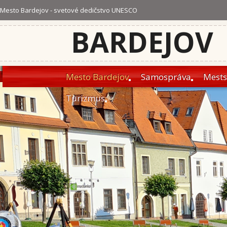
Mesto Bardejov - svetové dedičstvo UNESCO
BARDEJOV
Mesto Bardejov
Samospráva
Mests
Turizmus