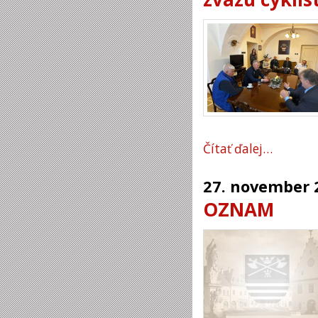
Čítať ďalej…
27.
november
OZNAM