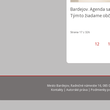
Bardejov. Agenda sa
Týmto žiadame obča
Strana 17 z 326
12
1
Mesto Bardejov, Radničné námestie 16, 085 01
Kontakty
|
Autorské práva
|
Podmienky po