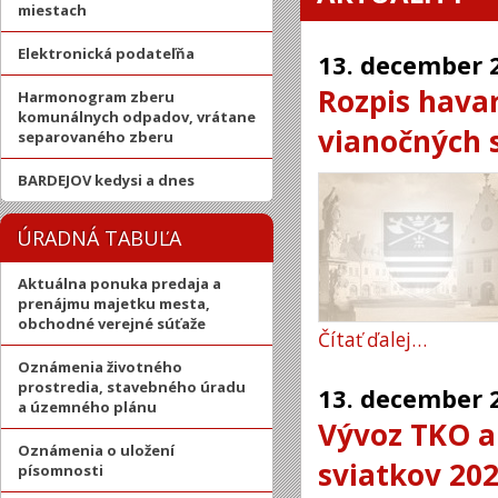
miestach
Elektronická podateľňa
13.
december
Rozpis havar
Harmonogram zberu
komunálnych odpadov, vrátane
vianočných 
separovaného zberu
BARDEJOV kedysi a dnes
ÚRADNÁ TABUĽA
Aktuálna ponuka predaja a
prenájmu majetku mesta,
obchodné verejné súťaže
Čítať ďalej…
Oznámenia životného
prostredia, stavebného úradu
13.
december
a územného plánu
Vývoz TKO a
Oznámenia o uložení
sviatkov 20
písomnosti