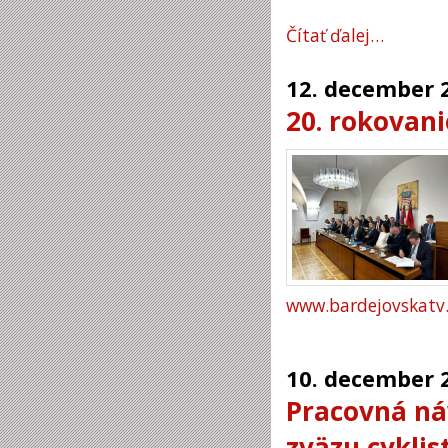
Čítať ďalej…
12.
december
20. rokovani
www.bardejovskatv.
10.
december
Pracovná ná
zväzu cyklis