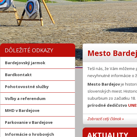
DÔLEŽITÉ ODKAZY
Mesto Bardej
Bardejovský jarmok
Teší nás, že Vám môžeme 
Bardkontakt
nevyhnutné informácie o ž
Mesto Bardejov
je histor
Pohotovostné služby
slovenských miest. Histor
suburbium zo začiatku 18.
Voľby a referendum
prírodné dedičstvo
UNE
MHD v Bardejove
Zobraziť celý článok »
Parkovanie v Bardejove
AKTUALITY
Informácie o hrobových