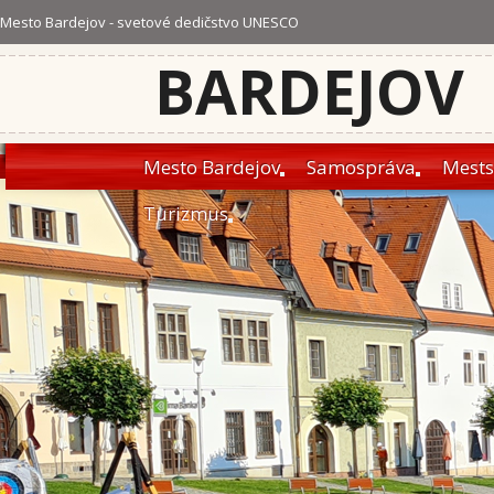
Mesto Bardejov - svetové dedičstvo UNESCO
BARDEJOV
Mesto Bardejov
Samospráva
Mests
Turizmus