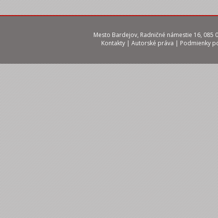
Mesto Bardejov, Radničné námestie 16, 085 01
Kontakty
|
Autorské práva
|
Podmienky po