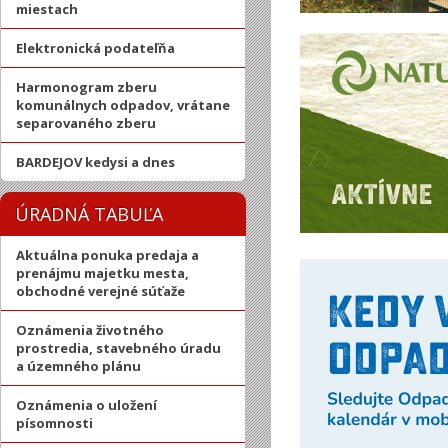
miestach
Elektronická podateľňa
Harmonogram zberu
komunálnych odpadov, vrátane
separovaného zberu
BARDEJOV kedysi a dnes
ÚRADNÁ TABUĽA
Aktuálna ponuka predaja a
prenájmu majetku mesta,
obchodné verejné súťaže
Oznámenia životného
prostredia, stavebného úradu
a územného plánu
Oznámenia o uložení
písomnosti