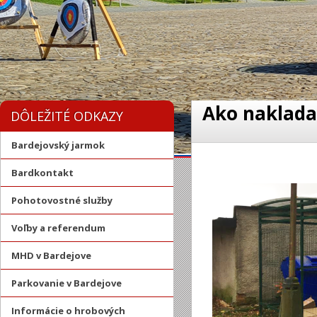
Ako naklada
DÔLEŽITÉ ODKAZY
Bardejovský jarmok
Bardkontakt
Pohotovostné služby
Voľby a referendum
MHD v Bardejove
Parkovanie v Bardejove
Informácie o hrobových