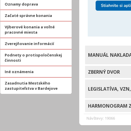
Oznamy doprava
Začaté správne konania
Výberové konania a voľné
pracovné miesta
Zverejňovanie informácií
MANUÁL NAKLAD
Podnety o protispoločenskej
činnosti
ZBERNÝ DVOR
Iné oznámenia
Zasadnutia Mestského
zastupiteľstva v Bardejove
LEGISLATÍVA, VZN
HARMONOGRAM Z
Návštevy: 19066