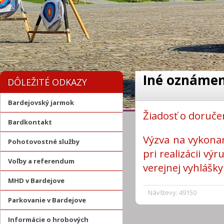
Iné oznámen
DÔLEŽITÉ ODKAZY
Bardejovský jarmok
Žiadosť o doruče
Bardkontakt
Výzva na vykona
Pohotovostné služby
pri realizácii 
Voľby a referendum
verejnej vyhlášky
MHD v Bardejove
Návštevy: 49150
Parkovanie v Bardejove
Informácie o hrobových