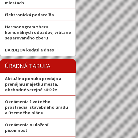
miestach
Elektronická podateľňa
Harmonogram zberu
komunálnych odpadov, vrátane
separovaného zberu
BARDEJOV kedysi a dnes
ÚRADNÁ TABUĽA
Aktuálna ponuka predaja a
prenájmu majetku mesta,
obchodné verejné súťaže
Oznámenia životného
prostredia, stavebného úradu
a územného plánu
Oznámenia o uložení
písomnosti