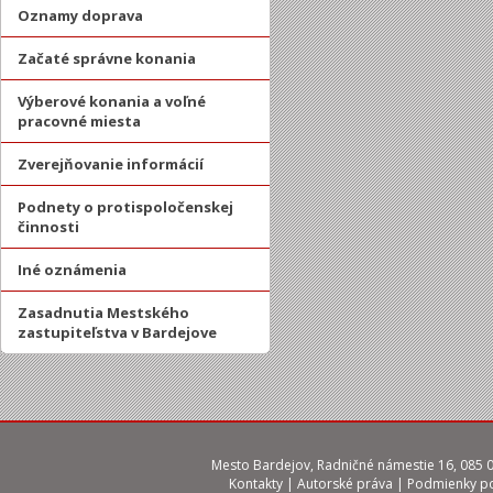
Oznamy doprava
Začaté správne konania
Výberové konania a voľné
pracovné miesta
Zverejňovanie informácií
Podnety o protispoločenskej
činnosti
Iné oznámenia
Zasadnutia Mestského
zastupiteľstva v Bardejove
Mesto Bardejov, Radničné námestie 16, 085 01
Kontakty
|
Autorské práva
|
Podmienky po