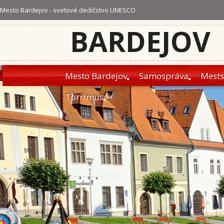
Mesto Bardejov - svetové dedičstvo UNESCO
BARDEJOV
Mesto Bardejov
Samospráva
Mests
Turizmus