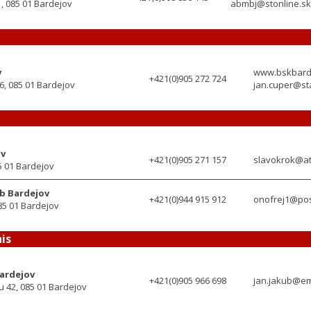
, 085 01 Bardejov
abmbj@stonline.sk
v
www.bskbarde
+421(0)905 272 724
, 085 01 Bardejov
jan.cuper@sta
ov
+421(0)905 271 157
slavokrok@at
5 01 Bardejov
ub Bardejov
+421(0)944 915 912
onofrej1@pos
85 01 Bardejov
is
Bardejov
+421(0)905 966 698
jan.jakub@em
 42, 085 01 Bardejov