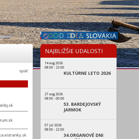
NAJBLIŽŠIE UDALOSTI
14 aug 2026
08:00
-
23:00
späť
KULTÚRNE LETO 2026
27 aug 2026
08:00
-
00:00
53. BARDEJOVSKÝ
anbj.sk
JARMOK
rum.sk
07 júl 2026
08:00
-
22:00
a.estranky.sk
34.ORGANOVÉ DNI