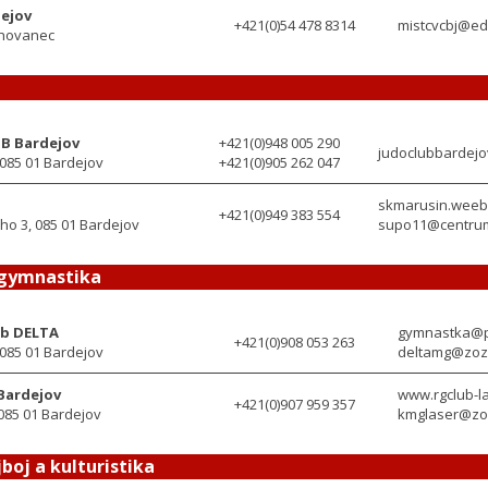
dejov
+421(0)54 478 8314
mistcvcbj@ed
Chovanec
B Bardejov
+421(0)948 005 290
judoclubbardej
 085 01 Bardejov
+421(0)905 262 047
skmarusin.weeb
+421(0)949 383 554
o 3, 085 01 Bardejov
supo11@centru
gymnastika
ub DELTA
gymnastka@p
+421(0)908 053 263
 085 01 Bardejov
deltamg@zoz
Bardejov
www.rgclub-l
+421(0)907 959 357
 085 01 Bardejov
kmglaser@zo
jboj a kulturistika