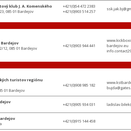
tový klub J. A. Komenského
+421(0)54 472 2383
ssk.jak.bj@g
3, 085 01 Bardejov
+421(0)903 514 257
www.kickboxi
 Bardejov
+421(0)903 944 441
bardejov.eu
2/12, 085 01 Bardejov
info.contact
kých turistov regiónu
www.kstbarde
+421(0)908 985 182
bujda@gates
85 01 Bardejov
rdejov
+421(0)905 934 031
ladislav.bile
Bardejov
+421(0)915 144 458
a