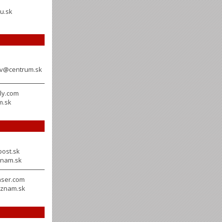
u.sk
ov@centrum.sk
ly.com
m.sk
ost.sk
nam.sk
aser.com
znam.sk