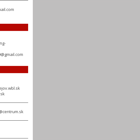
mail.com
ng-
29@gmail.com
jov.wbl.sk
.sk
k@centrum.sk