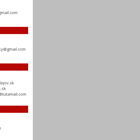
gmail.com
sky@gmail.com
ejov.sk
.sk
@tutamail.com
k