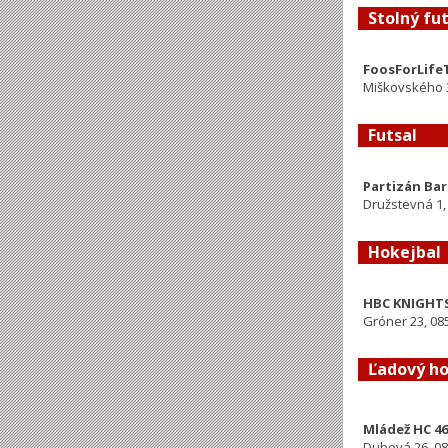
Stolný fu
FoosForLife
Miškovského 3
Futsal
Partizán Ba
Družstevná 1,
Hokejbal
HBC KNIGHT
Gróner 23, 08
Ľadový h
Mládež HC 46
Dubová 26, 08