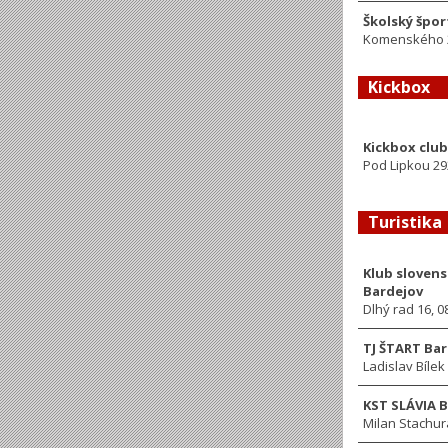
Školský špor
Komenského 2
Kickbox
Kickbox club
Pod Lipkou 29
Turistika
Klub slovens
Bardejov
Dlhý rad 16, 0
TJ ŠTART Ba
Ladislav Bílek
KST SLÁVIA 
Milan Stachur