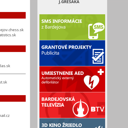
J.GREŠÁKA
jov.chess.sk
tistics.sk
las.sk
t.sk
ail.cz