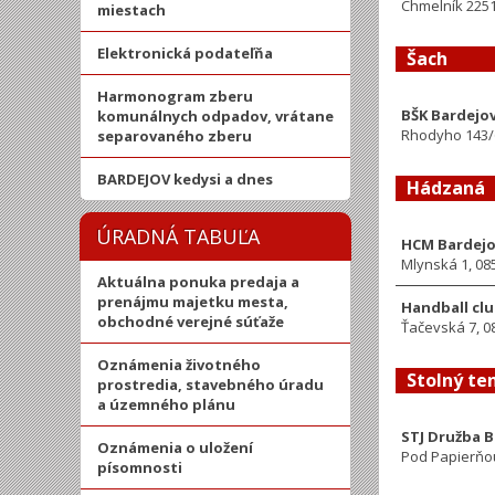
Chmelník 2251
miestach
Elektronická podateľňa
Šach
Harmonogram zberu
BŠK Bardejo
komunálnych odpadov, vrátane
Rhodyho 143/6
separovaného zberu
BARDEJOV kedysi a dnes
Hádzaná
ÚRADNÁ TABUĽA
HCM Bardej
Mlynská 1, 08
Aktuálna ponuka predaja a
prenájmu majetku mesta,
Handball cl
obchodné verejné súťaže
Ťačevská 7, 0
Oznámenia životného
Stolný ten
prostredia, stavebného úradu
a územného plánu
STJ Družba 
Oznámenia o uložení
Pod Papierňou
písomnosti