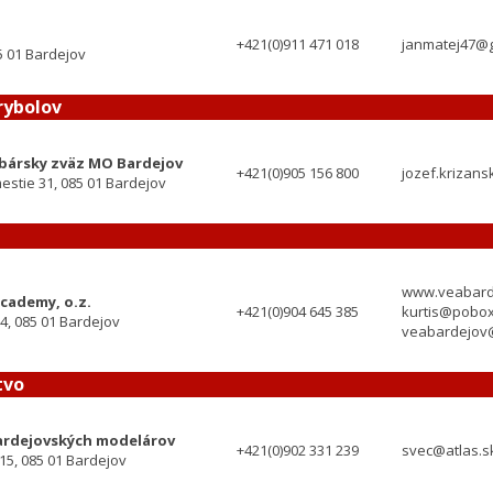
+421(0)911 471 018
janmatej47@
5 01 Bardejov
rybolov
ybársky zväz MO Bardejov
+421(0)905 156 800
jozef.krizan
stie 31, 085 01 Bardejov
www.veabard
Academy, o.z.
+421(0)904 645 385
kurtis@pobox
4, 085 01 Bardejov
veabardejov
tvo
ardejovských modelárov
+421(0)902 331 239
svec@atlas.s
5, 085 01 Bardejov