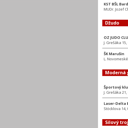
KST BŠL Bar
MUDr. Jozef 
Džudo
OZ JUDO CLU
J. Grešáka 15,
ŠK Marušin
L. Novomeskéh
Moderná 
Športový kl
J. Grešáka 21,
Laser-Delta 
Stöcklova 14,
Silový tro