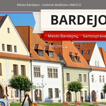
Mesto Bardejov - svetové dedičstvo UNESCO
BARDEJ
Mesto Bardejov
Samospráv
Turizmus