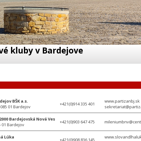
vé kluby v Bardejove
dejov BŠK a.s.
www.partizanbj.sk
+421(0)914 335 401
 085 01 Bardejov
sekretariat@partiz
2000 Bardejovská Nová Ves
+421(0)903 647 475
mileniumbnv@cent
5 01 Bardejov
há Lúka
www.slovandlhaluk
+421(0)908 836 145