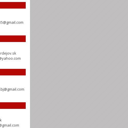
015@gmail.com
rdejov.sk
s@yahoo.com
.bj@gmail.com
k
@gmail.com