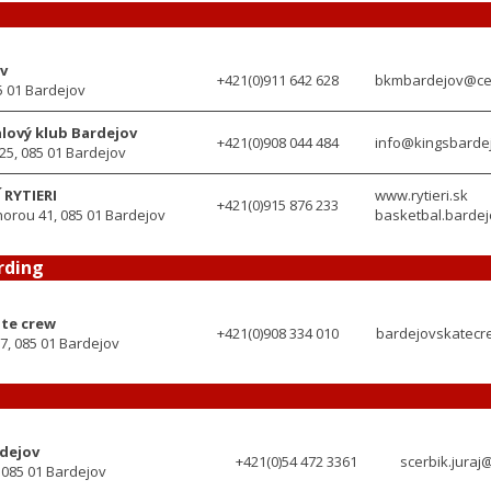
l
v
+421(0)911 642 628
bkmbardejov@ce
5 01 Bardejov
lový klub Bardejov
+421(0)908 044 484
info@kingsbarde
5, 085 01 Bardejov
 RYTIERI
www.rytieri.sk
+421(0)915 876 233
orou 41, 085 01 Bardejov
basketbal.barde
rding
ate crew
+421(0)908 334 010
bardejovskatec
7, 085 01 Bardejov
rdejov
+421(0)54 472 3361
scerbik.jura
 085 01 Bardejov