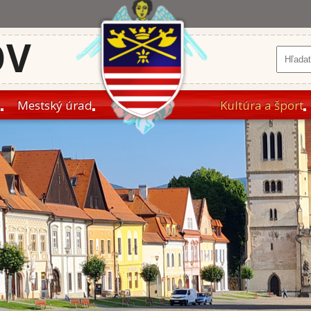
OV
a
Mestský úrad
Kultúra a šport