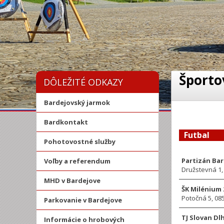
Športo
DÔLEŽITÉ ODKAZY
Bardejovský jarmok
Bardkontakt
Futbal
Pohotovostné služby
Partizán Bar
Voľby a referendum
Družstevná 1,
MHD v Bardejove
ŠK Milénium 
Potočná 5, 08
Parkovanie v Bardejove
TJ Slovan Dl
Informácie o hrobových