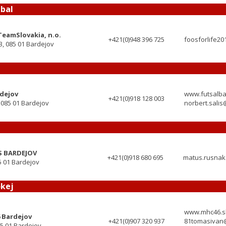
tbal
TeamSlovakia, n.o.
+421(0)948 396 725
foosforlife2
, 085 01 Bardejov
rdejov
www.futsalba
+421(0)918 128 003
 085 01 Bardejov
norbert.sali
S BARDEJOV
+421(0)918 680 695
matus.rusnak
5 01 Bardejov
okej
www.mhc46.s
 Bardejov
+421(0)907 320 937
81tomasivan
5 01 Bardejov