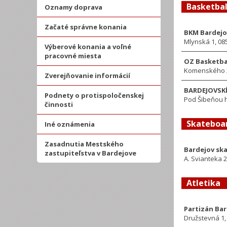
Basketba
Oznamy doprava
Začaté správne konania
BKM Bardejo
Mlynská 1, 08
Výberové konania a voľné
pracovné miesta
OZ Basketba
Komenského 2
Zverejňovanie informácií
BARDEJOVSKÍ
Podnety o protispoločenskej
Pod Šibeňou h
činnosti
Skateboa
Iné oznámenia
Zasadnutia Mestského
Bardejov sk
zastupiteľstva v Bardejove
A. Svianteka 2
Atletika
Partizán Ba
Družstevná 1,