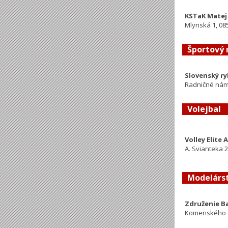
KSTaK Matej
Mlynská 1, 08
Športový 
Slovenský r
Radničné náme
Volejbal
Volley Elite 
A. Svianteka 2
Modelárs
Združenie B
Komenského 1