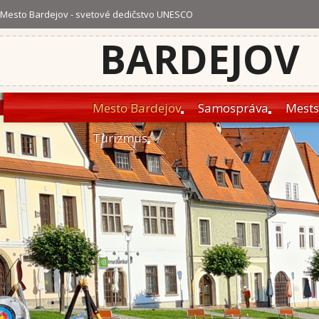
Mesto Bardejov - svetové dedičstvo UNESCO
BARDEJOV
Mesto Bardejov
Samospráva
Mests
Turizmus