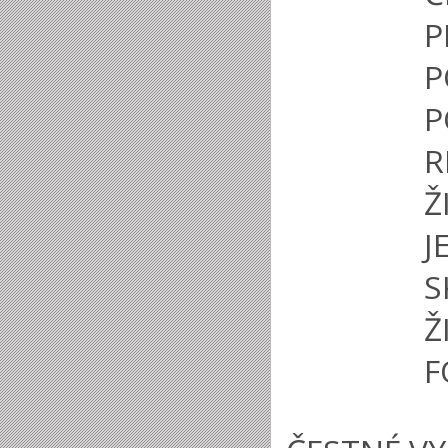
P
R
Ž
J
F