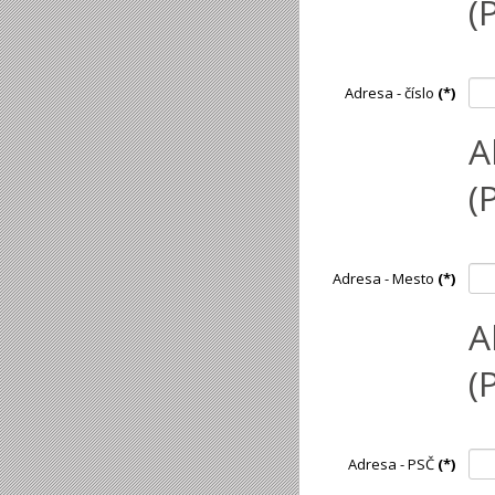
(
Adresa - číslo
(*)
A
(
Adresa - Mesto
(*)
A
(
Adresa - PSČ
(*)