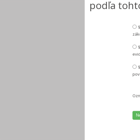
podľa toht
zák
evi
pov
Ozn
N