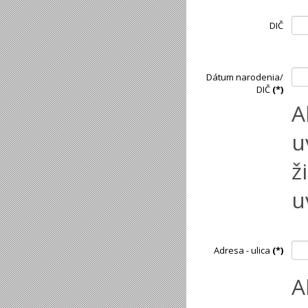
DIČ
Dátum narodenia/
DIČ
(*)
A
u
ž
u
Adresa - ulica
(*)
A