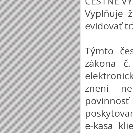
ČESTNÉ VY
Vyplňuje ž
evidovať tr
Týmto čes
zákona č.
elektronic
znení ne
povinnos
poskytovan
e-kasa kli