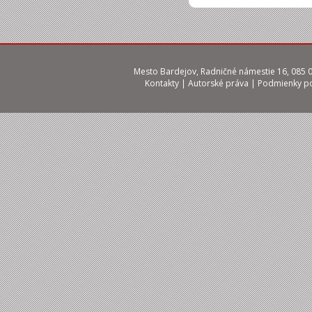
Mesto Bardejov, Radničné námestie 16, 085 01
Kontakty
|
Autorské práva
|
Podmienky po