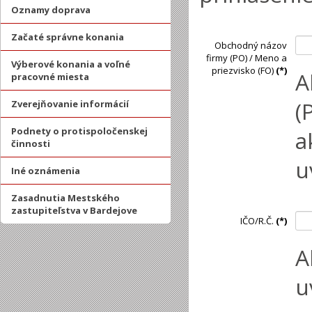
Oznamy doprava
Začaté správne konania
Obchodný názov
firmy (PO) / Meno a
Výberové konania a voľné
priezvisko (FO)
(*)
A
pracovné miesta
(
Zverejňovanie informácií
Podnety o protispoločenskej
a
činnosti
u
Iné oznámenia
Zasadnutia Mestského
zastupiteľstva v Bardejove
IČO/R.Č.
(*)
A
u