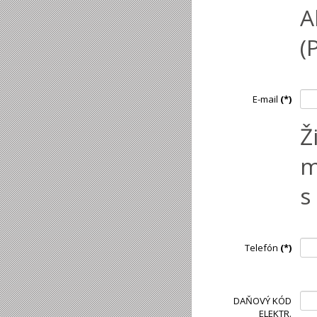
A
(
E-mail
(*)
Ž
m
s
Telefón
(*)
DAŇOVÝ KÓD
ELEKTR.