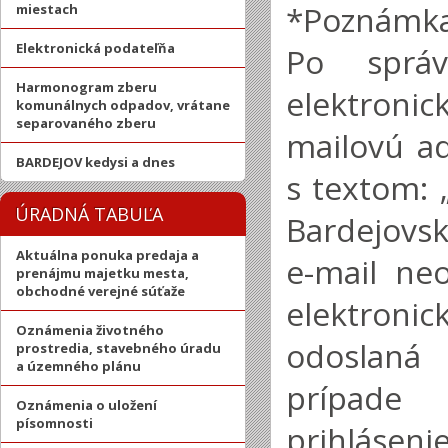
*Poznámka
miestach
Elektronická podateľňa
Po sprá
Harmonogram zberu
elektronic
komunálnych odpadov, vrátane
separovaného zberu
mailovú ad
BARDEJOV kedysi a dnes
s textom: 
ÚRADNÁ TABUĽA
Bardejovsk
Aktuálna ponuka predaja a
e-mail ne
prenájmu majetku mesta,
obchodné verejné súťaže
elektroni
Oznámenia životného
odoslaná
prostredia, stavebného úradu
a územného plánu
prípade 
Oznámenia o uložení
písomnosti
prihláseni