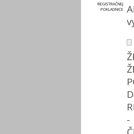
REGISTRAČNEJ
A
POKLADNICE
v
Ž
Ž
P
R
-
Č