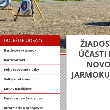
DÔLEŽITÉ ODKAZY
ŽIADOS
Bardejovský jarmok
ÚČASTI 
Bardkontakt
NOVO
Pohotovostné služby
JARMOKU 
Voľby a referendum
MHD v Bardejove
Parkovanie v Bardejove
Informácie o hrobových