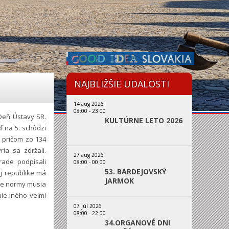
NAJBLIŽŠIE UDALOSTI
14 aug 2026
08:00
-
23:00
Deň Ústavy SR.
KULTÚRNE LETO 2026
ď na 5. schôdzi
, pričom zo 134
ia sa zdržali.
27 aug 2026
rade podpísali
08:00
-
00:00
53. BARDEJOVSKÝ
j republike má
JARMOK
vne normy musia
ie iného veľmi
07 júl 2026
08:00
-
22:00
34.ORGANOVÉ DNI