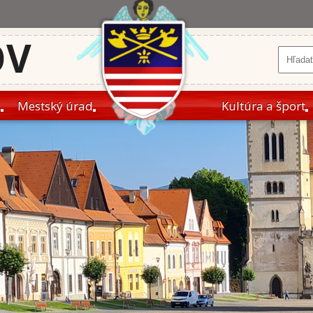
OV
a
Mestský úrad
Kultúra a šport