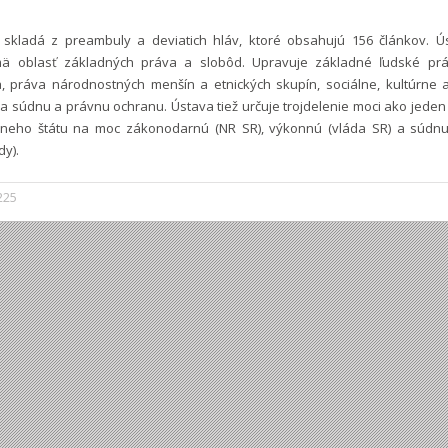
skladá z preambuly a deviatich hláv, ktoré obsahujú 156 článkov. 
mä oblasť základných práva a slobôd. Upravuje základné ľudské prá
va, práva národnostných menšín a etnických skupín, sociálne, kultúrne
a súdnu a právnu ochranu. Ústava tiež určuje trojdelenie moci ako jede
vneho štátu na moc zákonodarnú (NR SR), výkonnú (vláda SR) a súdn
dy).
225