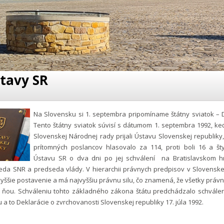
tavy SR
Na Slovensku si 1. septembra pripomíname štátny sviatok – 
Tento štátny sviatok súvisí s dátumom 1. septembra 1992, ke
Slovenskej Národnej rady prijali Ústavu Slovenskej republiky
prítomných poslancov hlasovalo za 114, proti boli 16 a štyr
Ústavu SR o dva dni po jej schválení na Bratislavskom h
seda SNR a predseda vlády. V hierarchii právnych predpisov v Slovenske
yššie postavenie a má najvyššiu právnu silu, čo znamená, že všetky prá
s ňou. Schváleniu tohto základného zákona štátu predchádzalo schválen
 a to Deklarácie o zvrchovanosti Slovenskej republiky 17. júla 1992.