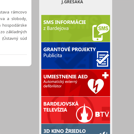
J.GREŠÁKA
Ústava rámcovo
va a slobody,
 a hospodárske
n zo základných
u (Ústavný súd