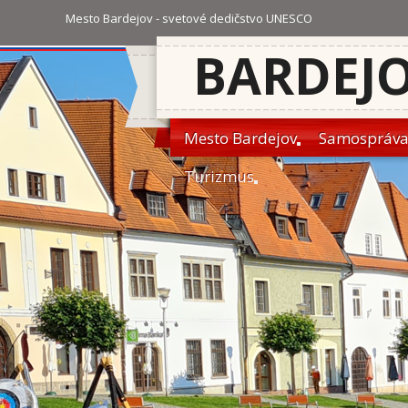
Mesto Bardejov - svetové dedičstvo UNESCO
BARDEJ
Mesto Bardejov
Samospráv
Turizmus