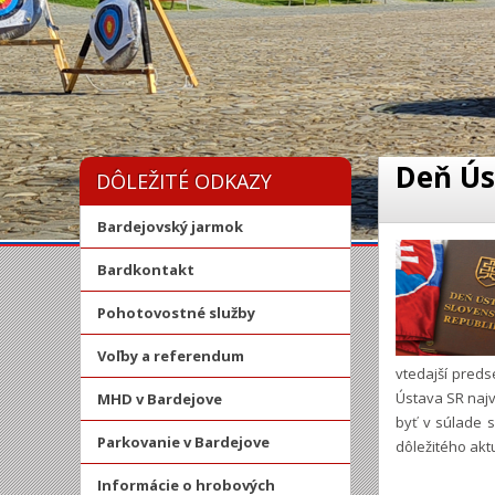
Deň Ús
DÔLEŽITÉ ODKAZY
Bardejovský jarmok
Bardkontakt
Pohotovostné služby
Voľby a referendum
vtedajší pred
Ústava SR najv
MHD v Bardejove
byť v súlade 
Parkovanie v Bardejove
dôležitého aktu
Informácie o hrobových