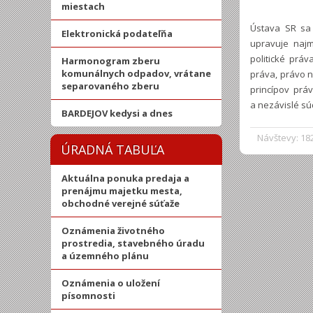
miestach
Ústava SR sa 
Elektronická podateľňa
upravuje naj
politické prá
Harmonogram zberu
komunálnych odpadov, vrátane
práva, právo n
separovaného zberu
princípov prá
a nezávislé sú
BARDEJOV kedysi a dnes
Návštevy: 18
ÚRADNÁ TABUĽA
Aktuálna ponuka predaja a
prenájmu majetku mesta,
obchodné verejné súťaže
Oznámenia životného
prostredia, stavebného úradu
a územného plánu
Oznámenia o uložení
písomnosti