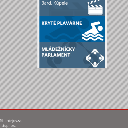
@bardejov.sk
rístupnosti