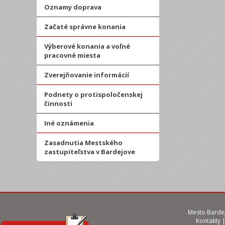
Oznamy doprava
Začaté správne konania
Výberové konania a voľné
pracovné miesta
Zverejňovanie informácií
Podnety o protispoločenskej
činnosti
Iné oznámenia
Zasadnutia Mestského
zastupiteľstva v Bardejove
Mesto Bardej
Kontakty