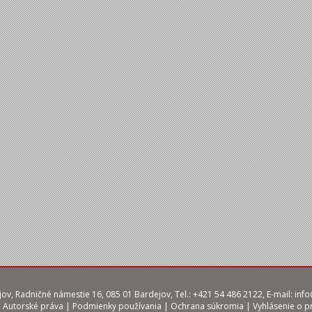
ov, Radničné námestie 16, 085 01 Bardejov, Tel.: +421 54 486 2122, E-mail:
info
|
Autorské práva
|
Podmienky používania
|
Ochrana súkromia
|
Vyhlásenie o p