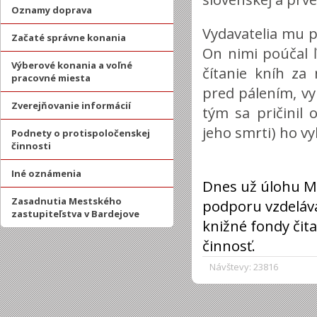
Oznamy doprava
Vydavatelia mu p
Začaté správne konania
On nimi poúčal ľu
Výberové konania a voľné
čítanie kníh za
pracovné miesta
pred pálením, v
Zverejňovanie informácií
tým sa pričinil 
jeho smrti) ho vy
Podnety o protispoločenskej
činnosti
Iné oznámenia
Dnes už úlohu Ma
Zasadnutia Mestského
podporu vzdelávan
zastupiteľstva v Bardejove
knižné fondy čita
činnosť.
Návštevy: 23816