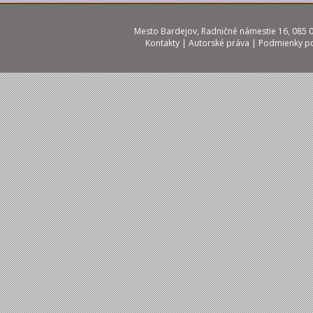
Mesto Bardejov, Radničné námestie 16, 085 01
Kontakty
|
Autorské práva
|
Podmienky po