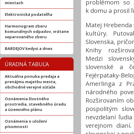
problémom so z
miestach
k domu a prosil ľu
Elektronická podateľňa
Matej Hrebenda s
Harmonogram zberu
komunálnych odpadov, vrátane
kultúry. Putov
separovaného zberu
Slovenska, pričom
BARDEJOV kedysi a dnes
Knihy rozširova
Medzi slovensk
ÚRADNÁ TABUĽA
slovenské a č
Fejérpataky-Be
Aktuálna ponuka predaja a
prenájmu majetku mesta,
Amerlinga z Pra
obchodné verejné súťaže
národného pove
Oznámenia životného
Rozširovaním ob
prostredia, stavebného úradu
pospolitým slo
a územného plánu
nevzdelaní ľudia
Oznámenia o uložení
verejnom dianí
písomnosti
slovenskej a pr