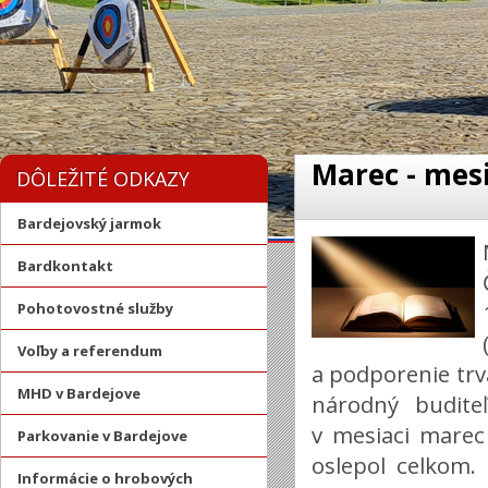
Marec - mes
DÔLEŽITÉ ODKAZY
Bardejovský jarmok
Bardkontakt
Pohotovostné služby
Voľby a referendum
a podporenie tr
MHD v Bardejove
národný budite
v mesiaci marec
Parkovanie v Bardejove
oslepol celkom. 
Informácie o hrobových