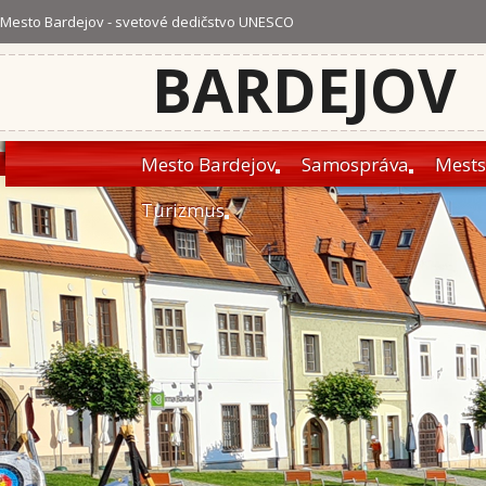
Mesto Bardejov - svetové dedičstvo UNESCO
BARDEJOV
Mesto Bardejov
Samospráva
Mests
Turizmus