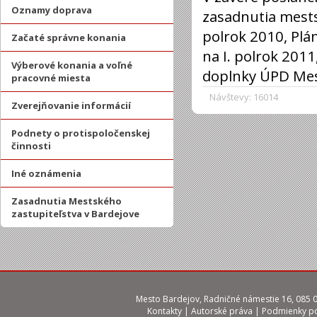
Oznamy doprava
zasadnutia mests
polrok 2010, Plá
Začaté správne konania
na I. polrok 20
Výberové konania a voľné
doplnky ÚPD Mes
pracovné miesta
Návštevy: 16014
Zverejňovanie informácií
Podnety o protispoločenskej
činnosti
Iné oznámenia
Zasadnutia Mestského
zastupiteľstva v Bardejove
Mesto Bardejov, Radničné námestie 16, 085 01
Kontakty
|
Autorské práva
|
Podmienky po