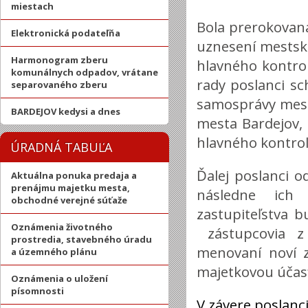
miestach
Bola prerokovan
Elektronická podateľňa
uznesení mestské
Harmonogram zberu
hlavného kontro
komunálnych odpadov, vrátane
rady poslanci s
separovaného zberu
samosprávy mest
BARDEJOV kedysi a dnes
mesta Bardejov,
hlavného kontrol
ÚRADNÁ TABUĽA
Ďalej poslanci o
Aktuálna ponuka predaja a
prenájmu majetku mesta,
následne ich 
obchodné verejné súťaže
zastupiteľstva b
Oznámenia životného
zástupcovia z 
prostredia, stavebného úradu
menovaní noví 
a územného plánu
majetkovou účas
Oznámenia o uložení
písomnosti
V závere poslanci