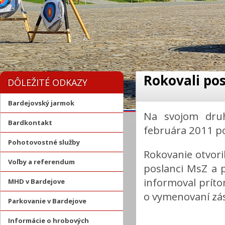
Rokovali po
DÔLEŽITÉ ODKAZY
Bardejovský jarmok
Na svojom druh
Bardkontakt
februára 2011 po
Pohotovostné služby
Rokovanie otvoril
Voľby a referendum
poslanci MsZ a
informoval prít
MHD v Bardejove
o vymenovaní zá
Parkovanie v Bardejove
Informácie o hrobových