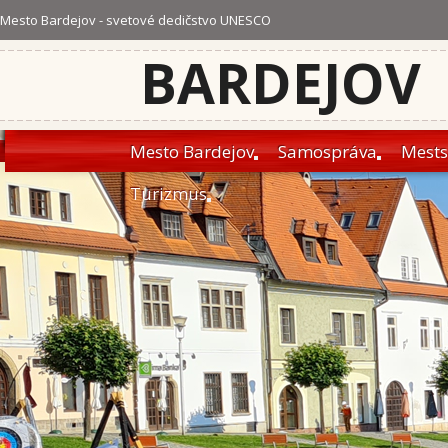
Mesto Bardejov - svetové dedičstvo UNESCO
BARDEJOV
Mesto Bardejov
Samospráva
Mests
Turizmus