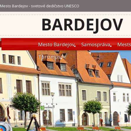
Mesto Bardejov - svetové dedičstvo UNESCO
BARDEJOV
Mesto Bardejov
Samospráva
Mests
Turizmus