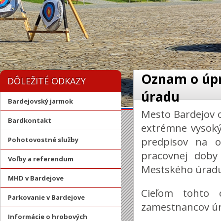
Oznam o úpr
DÔLEŽITÉ ODKAZY
úradu
Bardejovský jarmok
Mesto Bardejov o
Bardkontakt
extrémne vysoký
predpisov na o
Pohotovostné služby
pracovnej doby
Voľby a referendum
Mestského úradu
MHD v Bardejove
Cieľom tohto 
Parkovanie v Bardejove
zamestnancov úr
Informácie o hrobových