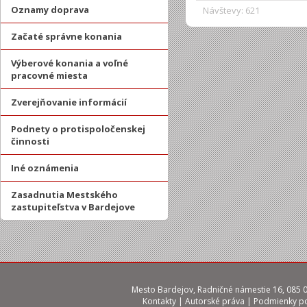
Oznamy doprava
Návštevy: 621
Začaté správne konania
Výberové konania a voľné
pracovné miesta
Zverejňovanie informácií
Podnety o protispoločenskej
činnosti
Iné oznámenia
Zasadnutia Mestského
zastupiteľstva v Bardejove
Mesto Bardejov, Radničné námestie 16, 085 01
Kontakty
|
Autorské práva
|
Podmienky po