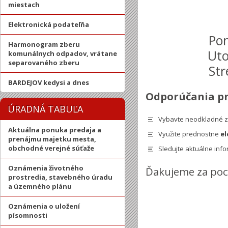
miestach
Elektronická podateľňa
Pon
Harmonogram zberu
Ut
komunálnych odpadov, vrátane
separovaného zberu
St
BARDEJOV kedysi a dnes
Odporúčania p
ÚRADNÁ TABUĽA
Vybavte neodkladné zá
Aktuálna ponuka predaja a
Využite prednostne
el
prenájmu majetku mesta,
obchodné verejné súťaže
Sledujte aktuálne inf
Oznámenia životného
Ďakujeme za poc
prostredia, stavebného úradu
a územného plánu
Oznámenia o uložení
písomnosti