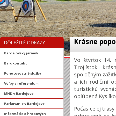
Krásne popo
DÔLEŽITÉ ODKAZY
Bardejovský jarmok
Vo štvrtok 14.
Bardkontakt
Trojlístok kr
spoločným zážitk
Pohotovostné služby
a ich rodičmi op
Voľby a referendum
turistickú vych
MHD v Bardejove
obľúbená Kyslíko
Parkovanie v Bardejove
Počas celej trasy
Informácie o hrobových
pripravené na l