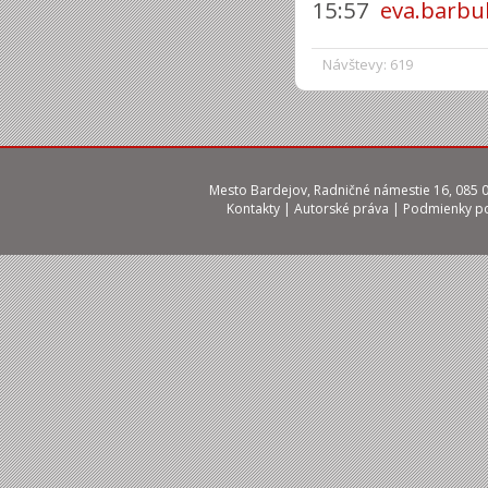
15:57
eva.barbu
Návštevy: 619
Mesto Bardejov, Radničné námestie 16, 085 01
Kontakty
|
Autorské práva
|
Podmienky po