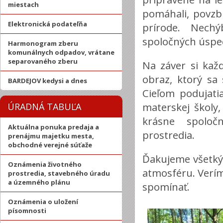
miestach
pomáhali, povzbu
Elektronická podateľňa
prírode. Nech
spoločných úspe
Harmonogram zberu
komunálnych odpadov, vrátane
separovaného zberu
Na záver si každ
obraz, ktorý sa
BARDEJOV kedysi a dnes
Cieľom podujati
materskej školy,
ÚRADNÁ TABUĽA
krásne spoloč
Aktuálna ponuka predaja a
prostredia.
prenájmu majetku mesta,
obchodné verejné súťaže
Ďakujeme všetký
Oznámenia životného
atmosféru. Verí
prostredia, stavebného úradu
a územného plánu
spomínať.
Oznámenia o uložení
písomnosti