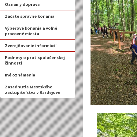
Oznamy doprava
Začaté správne konania
Výberové konania a voľné
pracovné miesta
Zverejňovanie informácií
Podnety o protispoločenskej
činnosti
Iné oznámenia
Zasadnutia Mestského
zastupiteľstva v Bardejove