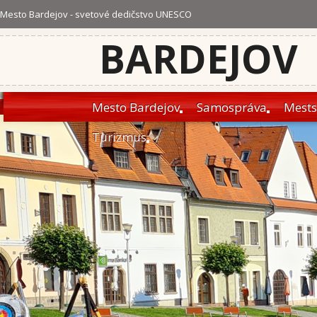
Mesto Bardejov - svetové dedičstvo UNESCO
BARDEJOV
Mesto Bardejov
Samospráva
Mests
Turizmus