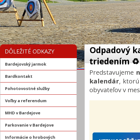
Odpadový ka
DÔLEŽITÉ ODKAZY
triedením ♻️
Bardejovský jarmok
Predstavujeme
n
Bardkontakt
kalendár
, ktor
obyvateľov v mes
Pohotovostné služby
Voľby a referendum
MHD v Bardejove
Parkovanie v Bardejove
Informácie o hrobových