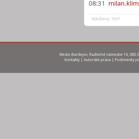
08:31
milan.kli
Návštevy: 1507
Mesto Bardejov, Radničné námestie 16, 085 01
Kontakty
|
Autorské práva
|
Podmienky po