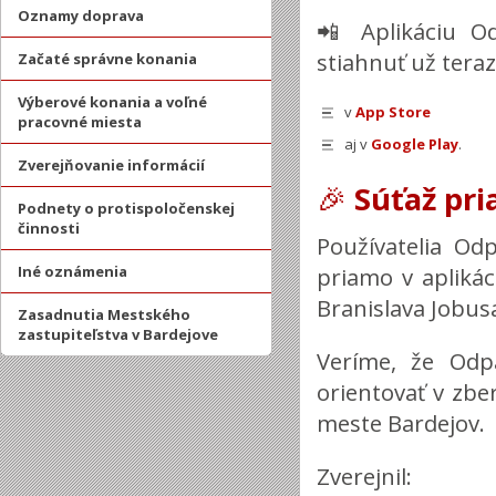
Oznamy doprava
📲 Aplikáciu O
stiahnuť už teraz
Začaté správne konania
Výberové konania a voľné
v
App Store
pracovné miesta
aj v
Google Play
.
Zverejňovanie informácií
🎉
Súťaž pri
Podnety o protispoločenskej
činnosti
Používatelia Od
Iné oznámenia
priamo v aplikác
Branislava Jobus
Zasadnutia Mestského
zastupiteľstva v Bardejove
Veríme, že Odp
orientovať v zbe
meste Bardejov.
Zverejnil