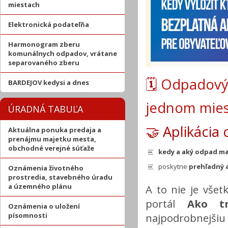
miestach
Elektronická podateľňa
Harmonogram zberu
komunálnych odpadov, vrátane
separovaného zberu
🗓️
Odpadový 
BARDEJOV kedysi a dnes
jednom mie
ÚRADNÁ TABUĽA
🤝 Aplikácia
Aktuálna ponuka predaja a
prenájmu majetku mesta,
obchodné verejné súťaže
kedy a aký odpad maj
poskytne
prehľadný 
Oznámenia životného
prostredia, stavebného úradu
a územného plánu
A to nie je všet
portál
Ako t
Oznámenia o uložení
písomnosti
najpodrobnejšiu 