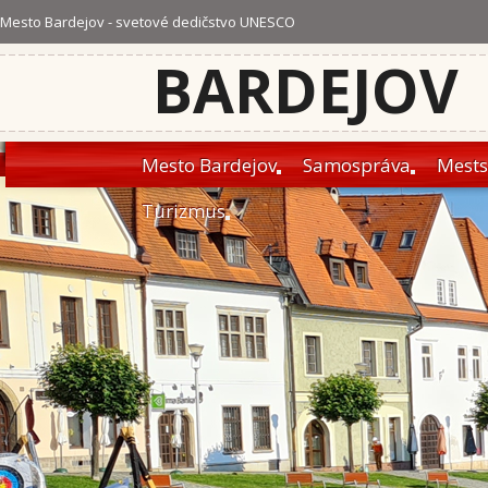
Mesto Bardejov - svetové dedičstvo UNESCO
BARDEJOV
Mesto Bardejov
Samospráva
Mests
Turizmus