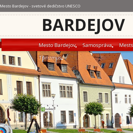
Mesto Bardejov - svetové dedičstvo UNESCO
BARDEJOV
Mesto Bardejov
Samospráva
Mests
Turizmus