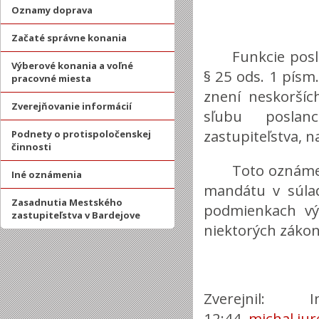
Oznamy doprava
Začaté správne konania
Funkcie posl
Výberové konania a voľné
§ 25 ods. 1 písm
pracovné miesta
znení neskorší
Zverejňovanie informácií
sľubu poslan
zastupiteľstva, n
Podnety o protispoločenskej
činnosti
Toto oznámen
Iné oznámenia
mandátu v súla
Zasadnutia Mestského
podmienkach vý
zastupiteľstva v Bardejove
niektorých zákon
Zverejnil: 
12:44
michal.ju