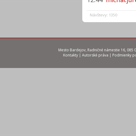
Návštevy: 1350
Mesto Bardejov, Radničné námestie 16, 085 01
Kontakty
|
Autorské práva
|
Podmienky po