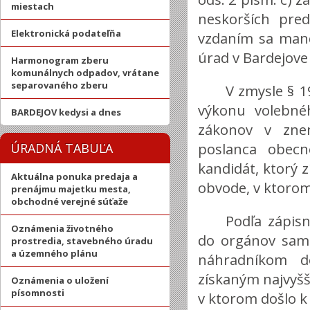
miestach
neskorších pre
Elektronická podateľňa
vzdaním sa man
úrad v Bardejove 
Harmonogram zberu
komunálnych odpadov, vrátane
separovaného zberu
V zmysle § 1
výkonu volebn
BARDEJOV kedysi a dnes
zákonov v znen
poslanca obecn
ÚRADNÁ TABUĽA
kandidát, ktorý 
Aktuálna ponuka predaja a
obvode, v ktorom
prenájmu majetku mesta,
obchodné verejné súťaže
Podľa zápisn
Oznámenia životného
do orgánov samo
prostredia, stavebného úradu
a územného plánu
náhradníkom d
získaným najvyš
Oznámenia o uložení
písomnosti
v ktorom došlo k