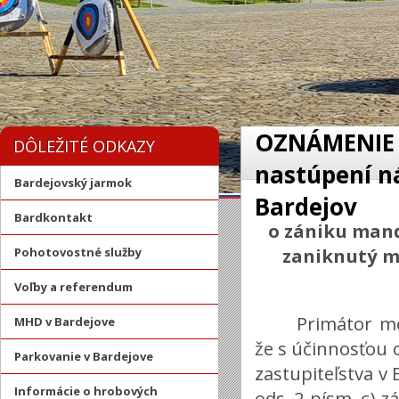
OZNÁMENIE o
DÔLEŽITÉ ODKAZY
nastúpení n
Bardejovský jarmok
Bardejov
Bardkontakt
o zániku mand
zaniknutý m
Pohotovostné služby
Voľby a referendum
Primátor me
MHD v Bardejove
že s účinnosťou 
Parkovanie v Bardejove
zastupiteľstva v
Informácie o hrobových
ods. 2 písm. c) 