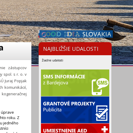
a
NAJBLIŽŠIE UDALOSTI
Žiadne udalosti
nie zástupcov
pol. s r. o. v
Ú Juraj Popjak
h komunikácií,
j kogeneračnej
a úprave
hto roku. Z
ru jedného
tníci