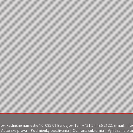
ov, Radničné námestie 16, 085 01 Bardejov, Tel.: +421 54 486 2122, E-mail:
info
|
Autorské práva
|
Podmienky používania
|
Ochrana súkromia
|
Vyhlásenie o p