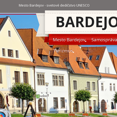
Mesto Bardejov - svetové dedičstvo UNESCO
BARDEJ
Mesto Bardejov
Samospráv
Turizmus