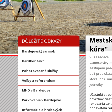
Mestsk
DÔLEŽITÉ ODKAZY
kúra"
Bardejovský jarmok
V zasadacej 
Bardkontakt
samosprávy me
zastúpení pre
Pohotovostné služby
boli predisku
ktoré boli na
Voľby a referendum
jednotky.
MHD v Bardejove
Účastníci stre
povrchov ciest
Parkovanie v Bardejove
rokovania tak
dodávateľa rek
Informácie o hrobových