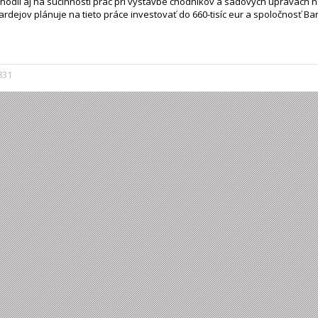
hodli aj na súčinnosti prác pri výstavbe chodníkov a sadových úpravách 
ardejov plánuje na tieto práce investovať do 660-tisíc eur a spoločnosť B
831