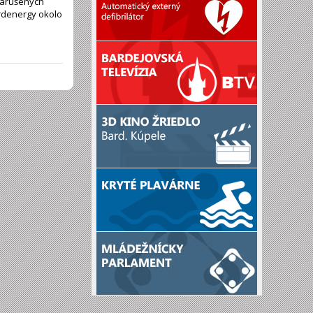
narušených
ardenergy okolo