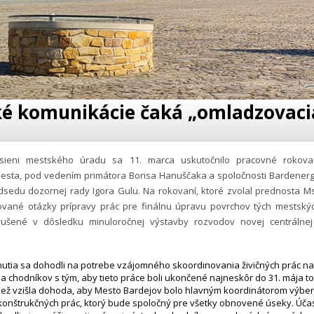
é komunikácie čaká „omladzovaci
sieni mestského úradu sa 11. marca uskutočnilo pracovné rokova
sta, pod vedením primátora Borisa Hanuščaka a spoločnosti Bardenergy s
dsedu dozornej rady Igora Gulu. Na rokovaní, ktoré zvolal prednosta Ms
tované otázky prípravy prác pre finálnu úpravu povrchov tých mestskýc
rušené v dôsledku minuloročnej výstavby rozvodov novej centrálne
tnutia sa dohodli na potrebe vzájomného skoordinovania živičných prác n
 a chodníkov s tým, aby tieto práce boli ukončené najneskôr do 31. mája to
tiež vzišla dohoda, aby Mesto Bardejov bolo hlavným koordinátorom výbe
onštrukčných prác, ktorý bude spoločný pre všetky obnovené úseky. Účas