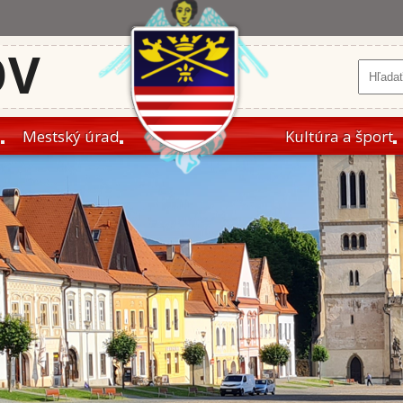
OV
a
Mestský úrad
Kultúra a šport