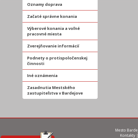
Oznamy doprava
Začaté správne konania
Výberové konania a voľné
pracovné miesta
Zverejňovanie informácií
Podnety o protispoločenskej
činnosti
Iné oznámenia
Zasadnutia Mestského
zastupiteľstva v Bardejove
Mesto Bardej
Kontakty