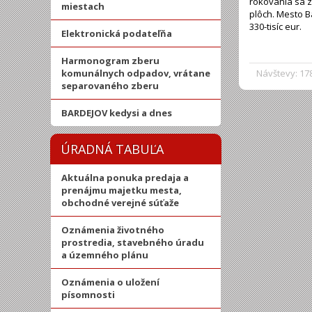
rokovania sa z
miestach
plôch. Mesto B
330-tisíc eur.
Elektronická podateľňa
Harmonogram zberu
komunálnych odpadov, vrátane
Návštevy: 17
separovaného zberu
BARDEJOV kedysi a dnes
ÚRADNÁ TABUĽA
Aktuálna ponuka predaja a
prenájmu majetku mesta,
obchodné verejné súťaže
Oznámenia životného
prostredia, stavebného úradu
a územného plánu
Oznámenia o uložení
písomnosti