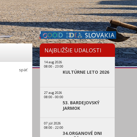
NAJBLIŽŠIE UDALOSTI
14 aug 2026
08:00
-
23:00
späť
KULTÚRNE LETO 2026
27 aug 2026
08:00
-
00:00
53. BARDEJOVSKÝ
JARMOK
07 júl 2026
08:00
-
22:00
34.ORGANOVÉ DNI