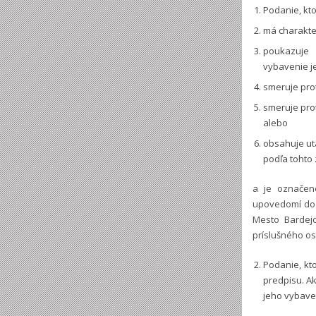
Podanie, kto
má charakter
poukazuje 
vybavenie j
smeruje pro
smeruje pro
alebo
obsahuje ut
podľa tohto
a je označen
upovedomí do 
Mesto Bardejo
príslušného o
Podanie, kt
predpisu. Ak
jeho vybave