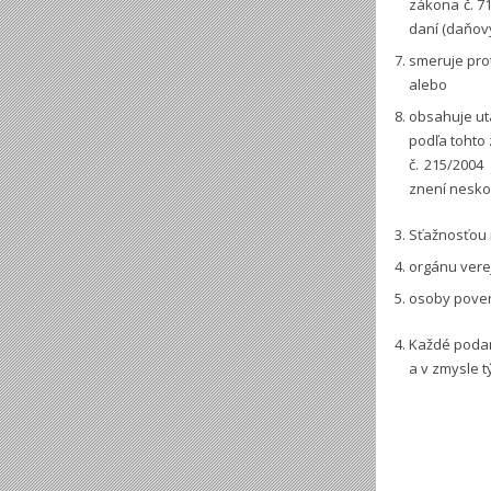
zákona č. 7
daní (daňov
smeruje pro
alebo
obsahuje ut
podľa tohto
č. 215/2004
znení nesko
Sťažnosťou n
orgánu verej
osoby pover
Každé podan
a v zmysle 