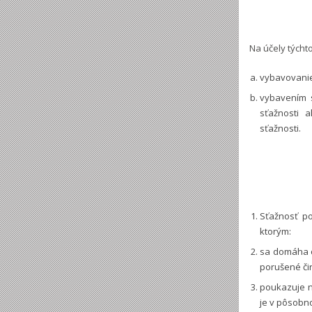
Na účely týcht
vybavovanie 
vybavením s
sťažnosti 
sťažnosti.
Sťažnosť po
ktorým:
sa domáha o
porušené či
poukazuje n
je v pôsobn