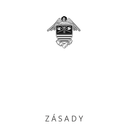
Z Á S A D Y