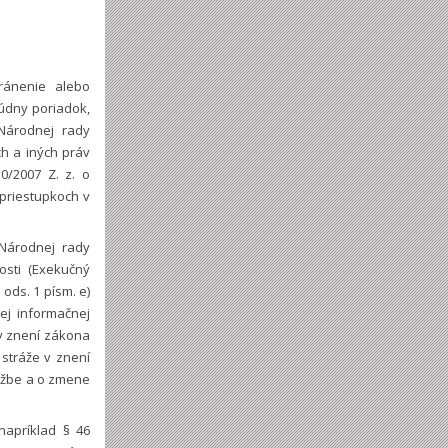
ránenie alebo
údny poriadok,
Národnej rady
ch a iných práv
0/2007 Z. z. o
priestupkoch v
Národnej rady
osti (Exekučný
ods. 1 písm. e)
ej informačnej
 v znení zákona
 stráže v znení
službe a o zmene
napríklad § 46