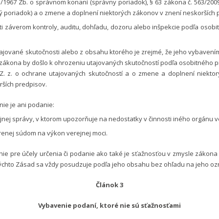
1/1967 Zb. o správnom konaní (správny poriadok), § 63 zákona č. 563/2009
ý poriadok) a o zmene a doplnení niektorých zákonov v znení neskorších 
ti záverom kontroly, auditu, dohľadu, dozoru alebo inšpekcie podľa osob
ajované skutočnosti alebo z obsahu ktorého je zrejmé, že jeho vybavení
 zákona by došlo k ohrozeniu utajovaných skutočností podľa osobitného 
 Z. z. o ochrane utajovaných skutočností a o zmene a doplnení niekto
rších predpisov.
ie je ani podanie:
nej správy, v ktorom upozorňuje na nedostatky v činnosti iného orgánu v
enej súdom na výkon verejnej moci.
ie pre účely určenia či podanie ako také je sťažnosťou v zmysle zákona
týchto Zásad sa vždy posudzuje podľa jeho obsahu bez ohľadu na jeho oz
Článok 3
Vybavenie podaní, ktoré nie sú sťažnosťami