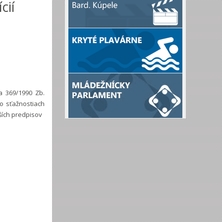
cií
a 369/1990 Zb.
 o sťažnostiach
ších predpisov