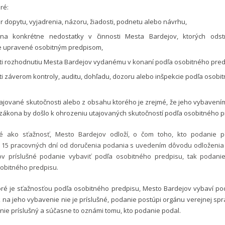
ré:
 dopytu, vyjadrenia, názoru, žiadosti, podnetu alebo návrhu,
na konkrétne nedostatky v činnosti Mesta Bardejov, ktorých odst
e upravené osobitným predpisom,
ti rozhodnutiu Mesta Bardejov vydanému v konaní podľa osobitného pred
ti záverom kontroly, auditu, dohľadu, dozoru alebo inšpekcie podľa osobi
ajované skutočnosti alebo z obsahu ktorého je zrejmé, že jeho vybavení
 zákona by došlo k ohrozeniu utajovaných skutočností podľa osobitného 
é ako sťažnosť, Mesto Bardejov odloží, o čom toho, kto podanie p
15 pracovných dní od doručenia podania s uvedením dôvodu odloženia 
v príslušné podanie vybaviť podľa osobitného predpisu, tak podani
sobitného predpisu.
oré je sťažnosťou podľa osobitného predpisu, Mesto Bardejov vybaví po
 na jeho vybavenie nie je príslušné, podanie postúpi orgánu verejnej sprá
nie príslušný a súčasne to oznámi tomu, kto podanie podal.