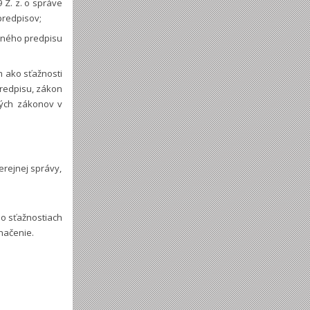
 Z. z. o správe
predpisov;
itného predpisu
m ako sťažnosti
predpisu, zákon
rých zákonov v
erejnej správy,
 o sťažnostiach
načenie.