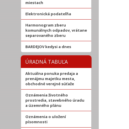
miestach
Elektronická podateľňa
Harmonogram zberu
komunálnych odpadov, vrátane
separovaného zberu
BARDEJOV kedysi a dnes
ÚRADNÁ TABUĽA
Aktuálna ponuka predaja a
prenájmu majetku mesta,
obchodné verejné súťaže
Oznámenia životného
prostredia, stavebného úradu
a územného plánu
Oznámenia o uložení
písomnosti