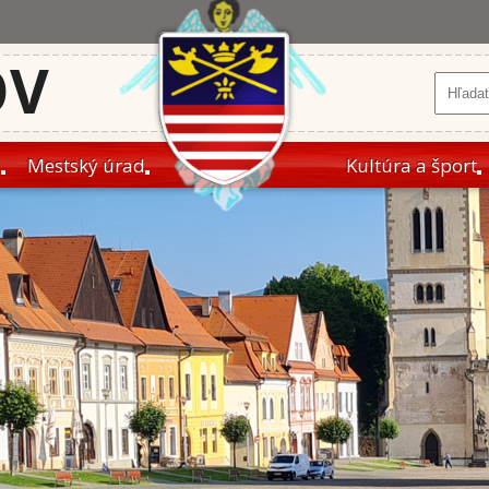
OV
a
Mestský úrad
Kultúra a šport