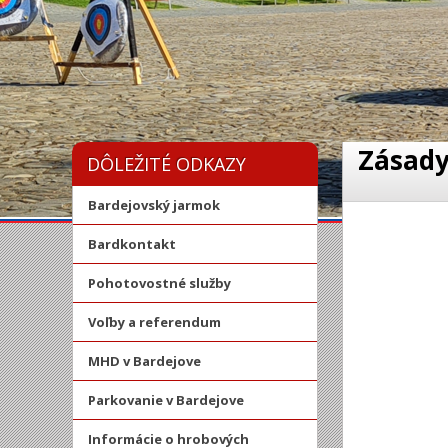
Zásady
DÔLEŽITÉ ODKAZY
Bardejovský jarmok
Bardkontakt
Pohotovostné služby
Voľby a referendum
MHD v Bardejove
Parkovanie v Bardejove
Informácie o hrobových