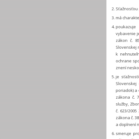
Sťažnosťou p
má charakter
poukazuje 
vybavenie j
zákon č. 8
Slovenskej r
k nehnuteľn
ochrane spo
znení neskor
je sťažnos
Slovenskej 
poriadok) a 
zákona č. 7
služby, Zbor
č. 623/2005 
zákona č. 38
a doplnení n
smeruje pro