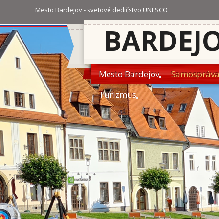
Mesto Bardejov - svetové dedičstvo UNESCO
BARDEJ
Mesto Bardejov
Samospráv
Turizmus