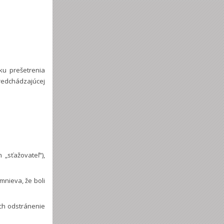
ku prešetrenia
edchádzajúcej
 „sťažovateľ“),
nieva, že boli
ch odstránenie