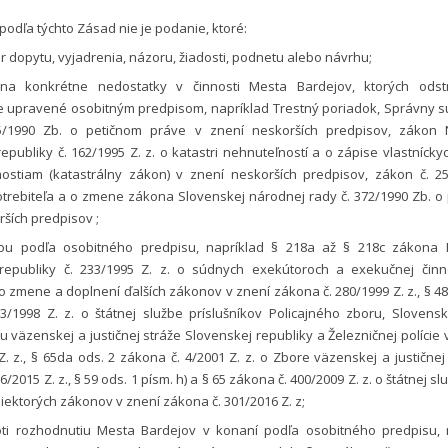
odľa týchto Zásad nie je podanie, ktoré:
 dopytu, vyjadrenia, názoru, žiadosti, podnetu alebo návrhu;
na konkrétne nedostatky v činnosti Mesta Bardejov, ktorých odst
e upravené osobitným predpisom, napríklad Trestný poriadok, Správny s
5/1990 Zb. o petičnom práve v znení neskorších predpisov, zákon 
epubliky č. 162/1995 Z. z. o katastri nehnuteľností a o zápise vlastnícky
ostiam (katastrálny zákon) v znení neskorších predpisov, zákon č. 25
trebiteľa a o zmene zákona Slovenskej národnej rady č. 372/1990 Zb. o 
ších predpisov ;
ťou podľa osobitného predpisu, napríklad § 218a až § 218c zákona 
republiky č. 233/1995 Z. z. o súdnych exekútoroch a exekučnej činn
o zmene a doplnení ďalších zákonov v znení zákona č. 280/1999 Z. z., § 48 
3/1998 Z. z. o štátnej službe príslušníkov Policajného zboru, Slovensk
u väzenskej a justičnej stráže Slovenskej republiky a Železničnej polície
Z. z., § 65da ods. 2 zákona č. 4/2001 Z. z. o Zbore väzenskej a justičnej
6/2015 Z. z., § 59 ods. 1 písm. h) a § 65 zákona č. 400/2009 Z. z. o štátnej 
iektorých zákonov v znení zákona č. 301/2016 Z. z;
ti rozhodnutiu Mesta Bardejov v konaní podľa osobitného predpisu, 