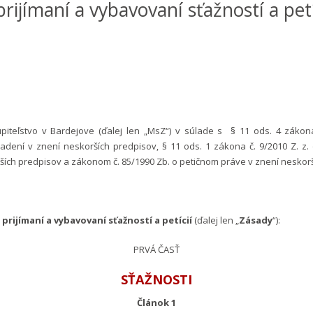
prijímaní a vybavovaní sťažností a petí
piteľstvo v Bardejove (ďalej len „MsZ“) v súlade s § 11 ods. 4 zákon
dení v znení neskorších predpisov, § 11 ods. 1 zákona č. 9/2010 Z. z.
ších predpisov a zákonom č. 85/1990 Zb. o petičnom práve v znení neskor
prijímaní a vybavovaní sťažností a petícií
(ďalej len „
Zásady
“):
PRVÁ ČASŤ
SŤAŽNOSTI
Článok 1