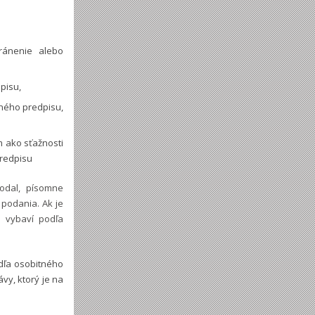
ránenie alebo
pisu,
tného predpisu,
m ako sťažnosti
predpisu
odal, písomne
podania. Ak je
e vybaví podľa
dľa osobitného
vy, ktorý je na