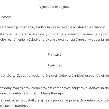
Vymedzenie pojmov
o Zásad:
sťažnosti je prijímanie, evidencia, prešetrovanie a vybavenie sťažnosti,
ťažnosti je vrátenie sťažnosti, odloženie sťažnosti, oznámenie výsled
alebo oznámenie výsledku prekontrolovania správnosti vybavenia pr
Článok 2
Sťažnosť
dľa týchto Zásad je podanie fyzickej alebo právnickej osoby (ďalej len
chrany svojich práv alebo právom chránených záujmov, o ktorých sa dom
nnosťou alebo nečinnosťou Mesta Bardejov,
a konkrétne nedostatky, najmä na porušenie právnych predpisov, ktorý
osti Mesta Bardejov.