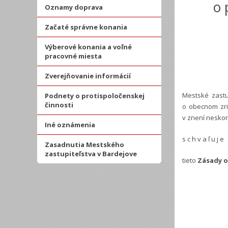
o 
Oznamy doprava
Začaté správne konania
Výberové konania a voľné
pracovné miesta
Zverejňovanie informácií
Mestské zastu
Podnety o protispoločenskej
činnosti
o obecnom zria
v znení neskor
Iné oznámenia
s c h v a ľ u j e
Zasadnutia Mestského
zastupiteľstva v Bardejove
tieto
Zásady o 