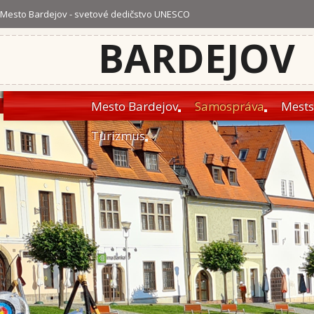
Mesto Bardejov - svetové dedičstvo UNESCO
BARDEJOV
Mesto Bardejov
Samospráva
Mests
Turizmus