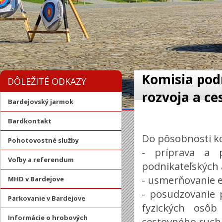
Komisia podn
DÔLEŽITÉ ODKAZY
rozvoja a c
Bardejovský jarmok
Bardkontakt
Do pôsobnosti ko
Pohotovostné služby
- príprava a 
Voľby a referendum
podnikateľských a
- usmerňovanie e
MHD v Bardejove
- posudzovanie p
Parkovanie v Bardejove
fyzických osôb
Informácie o hrobových
cestovného ruchu