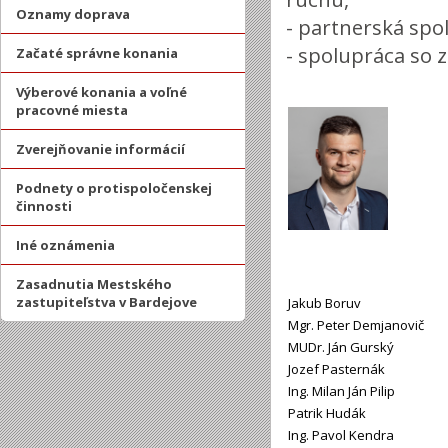
Oznamy doprava
- partnerská spo
- spolupráca so 
Začaté správne konania
Výberové konania a voľné
pracovné miesta
Zverejňovanie informácií
Podnety o protispoločenskej
činnosti
Iné oznámenia
Zasadnutia Mestského
zastupiteľstva v Bardejove
Jakub Boruv
Mgr. Peter Demjanovič
MUDr. Ján Gurský
Jozef Pasternák
Ing. Milan Ján Pilip
Patrik Hudák
Ing. Pavol Kendra