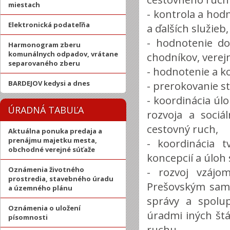
miestach
- kontrola a ho
Elektronická podateľňa
a ďalších služieb,
- hodnotenie do
Harmonogram zberu
komunálnych odpadov, vrátane
chodníkov, verejn
separovaného zberu
- hodnotenie a k
BARDEJOV kedysi a dnes
- prerokovanie s
- koordinácia ú
ÚRADNÁ TABUĽA
rozvoja a soci
cestovný ruch,
Aktuálna ponuka predaja a
prenájmu majetku mesta,
- koordinácia t
obchodné verejné súťaže
koncepcií a úloh
Oznámenia životného
- rozvoj vzájo
prostredia, stavebného úradu
Prešovským sam
a územného plánu
správy a spolu
Oznámenia o uložení
úradmi iných štá
písomnosti
ruchu,