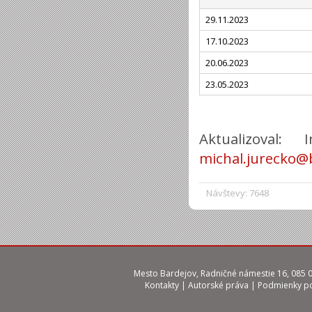
29.11.2023
17.10.2023
20.06.2023
23.05.2023
Aktualizoval:
michal.jurecko@
Návštevy: 7648
Mesto Bardejov, Radničné námestie 16, 085 01
Kontakty
|
Autorské práva
|
Podmienky po