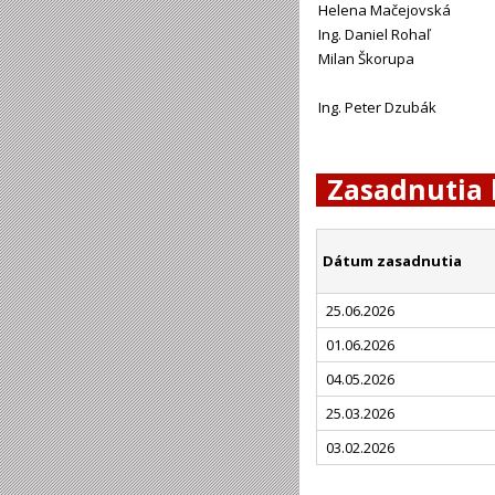
Helena Mačejovská
Ing. Daniel Rohaľ
Milan Škorupa
Ing. Peter Dzubák
Zasadnutia 
Dátum zasadnutia
25.06.2026
01.06.2026
04.05.2026
25.03.2026
03.02.2026