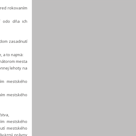
pred rokovaním
í odo dňa ich
ždom zasadnutí
, a to najmä:
imátorom mesta
nnej lehoty na
ním mestského
aním mestského
stva,
aním mestského
nutí mestského
 záväzný právny