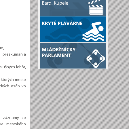
ie,
o preskúmania
,
slušných lehôt,
a ktorých mesto
ických osôb vo
vé záznamy zo
nia mestského