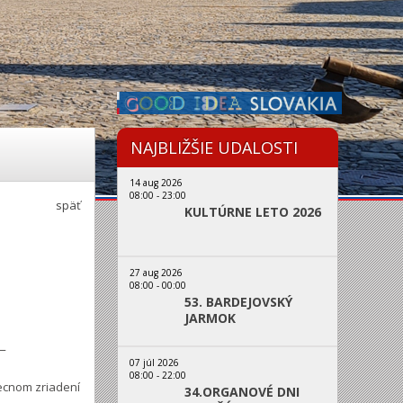
NAJBLIŽŠIE UDALOSTI
14 aug 2026
08:00
-
23:00
späť
KULTÚRNE LETO 2026
27 aug 2026
08:00
-
00:00
53. BARDEJOVSKÝ
JARMOK
─
07 júl 2026
08:00
-
22:00
ecnom zriadení
34.ORGANOVÉ DNI