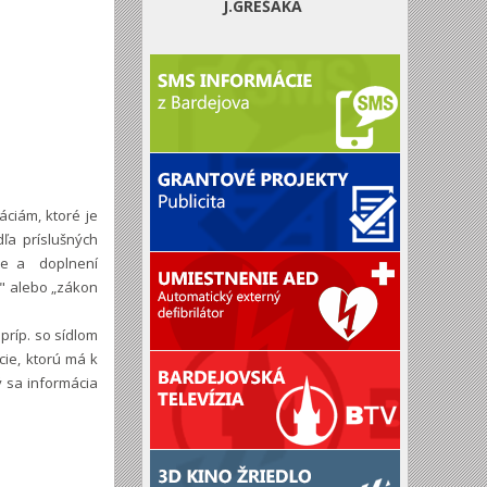
J.GREŠÁKA
ciám, ktoré je
a príslušných
ne a doplnení
í" alebo „zákon
príp. so sídlom
cie, ktorú má k
ý sa informácia