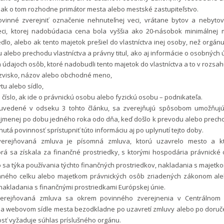
 ak o tom rozhodne primátor mesta alebo mestské zastupiteľstvo.
ovinné zverejniť označenie nehnuteľnej veci, vrátane bytov a nebytov
eci, ktorej nadobúdacia cena bola vyššia ako 20-násobok minimálnej 
dlo, alebo ak tento majetok prešiel do vlastníctva inej osoby, než orgánu
alebo prechodu vlastníctva a právny titul, ako aj informácie o osobných 
h údajoch osôb, ktoré nadobudli tento majetok do vlastníctva a to v rozsah
ezvisko, názov alebo obchodné meno,
tu alebo sídlo,
é číslo, ak ide o právnickú osobu alebo fyzickú osobu – podnikateľa.
e uvedené v odseku 3 tohto článku, sa zverejňujú spôsobom umožňuj
najmenej po dobu jedného roka odo dňa, keď došlo k prevodu alebo precho
nutá povinnosť sprístupniť túto informáciu aj po uplynutí tejto doby.
verejňovaná zmluva je písomná zmluva, ktorú uzavrelo mesto a k
orá sa získala za finančné prostriedky, s ktorými hospodária právnické
o sa týka používania týchto finančných prostriedkov, nakladania s majetko
ného celku alebo majetkom právnických osôb zriadených zákonom al
akladania s finančnými prostriedkami Európskej únie.
verejňovaná zmluva sa okrem povinného zverejnenia v Centrálnom r
 na webovom sídle mesta bezodkladne po uzavretí zmluvy alebo po doruče
nosť vyžaduje súhlas príslušného orgánu.