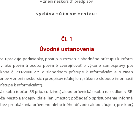
v znení neskorších predpisov
v y d á v a t ú t o s m e r n i c u :
Čl. 1
Úvodné ustanovenia
ica upravuje podmienky, postup a rozsah slobodného prístupu k informá
ov ako povinná osoba povinné zverejňovať o výkone samosprávy podľ
ákona č. 211/2000 Z.z. o slobodnom prístupe k informáciám a o zme
onov v znení neskorších predpisov (ďalej len „zákon o slobode informáci
ístupe k informáciám“).
ká osoba (občan SR príp. cudzinec) alebo právnická osoba (so sídlom v SR 
ôže Mesto Bardejov (ďalej len „mesto“) požiadať o sprístupnenie informá
to bez preukázania právneho alebo iného dôvodu alebo záujmu, pre ktor