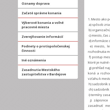
Oznamy doprava
Začaté správne konania
1. Mesto ako p
Výberové konania a voľné
a) spôsob zri
pracovné miesta
b) organizačnú
c) miesto, čas
Zverejňovanie informácií
d) informácie 
Podnety o protispoločenskej
e) miesto, l
činnosti
rozhodnutia me
f) postup mest
Iné oznámenia
ktoré je nutné
g) prehľad naj
Zasadnutia Mestského
koná a rozhod
zastupiteľstva v Bardejove
vzťahu k mest
h) sadzobník 
ch) sadzobník 
i) termíny zas
j) zápisnice
zasadnutí me