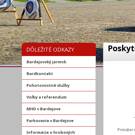
Poskyt
DÔLEŽITÉ ODKAZY
Bardejovský jarmok
Bardkontakt
Pohotovostné služby
Voľby a referendum
MHD v Bardejove
Parkovanie v Bardejove
Primátor mest
Informácie o hrobových