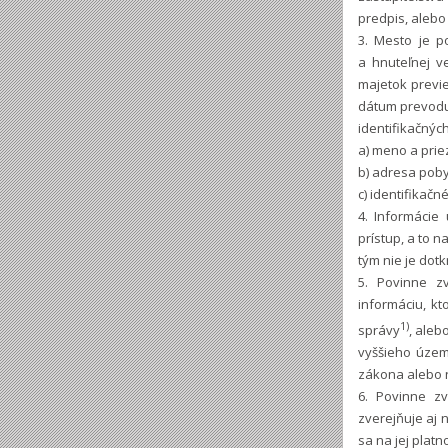
predpis, alebo
3. Mesto je p
a hnuteľnej v
majetok previe
dátum prevodu 
identifikačnýc
a) meno a pri
b) adresa poby
c) identifikačn
4. Informáci
prístup, a to 
tým nie je dotk
5. Povinne z
informáciu, kt
1)
správy
, aleb
vyššieho územ
zákona alebo n
6. Povinne z
zverejňuje aj
sa na jej plat