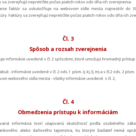
 sa zverejňujú nepretržite počas piatich rokov odo dňa ich zverejnenia.
vanie faktúr sa uskutočňuje na webovom sídle mesta najneskôr do 3
túry. Faktúry sa zverejňujú nepretržite počas piatich rokov odo dňa ich zv
Čl. 3
Spôsob a rozsah zverejnenia
je informácie uvedené v čl. 2 spôsobmi, ktoré umožujú hromadný prístup 
buli - informácie uvedené v čl. 2 ods.1 písm. i), k), l), m) a v čl.2 ods. 2 písm. 
tvom webového sídla mesta - všetky informácie uvedené v čl. 2,
Čl. 4
Obmedzenia prístupu k informáciám
vaná informácia tvorí utajovanú skutočnosť podľa osobitného zák
nkového alebo daňového tajomstva, ku ktorým žiadateľ nemá opráv