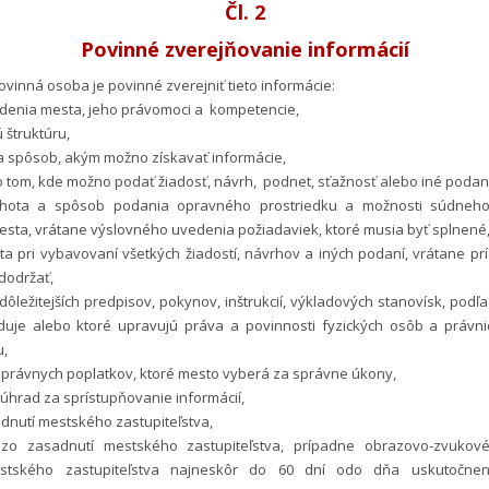
Čl. 2
Povinné zverejňovanie informácií
ovinná osoba je povinné zverejniť tieto informácie:
adenia mesta, jeho právomoci a kompetencie,
 štruktúru,
 a spôsob, akým možno získavať informácie,
o tom, kde možno podať žiadosť, návrh, podnet, sťažnosť alebo iné podan
ehota a spôsob podania opravného prostriedku a možnosti súdneh
sta, vrátane výslovného uvedenia požiadaviek, ktoré musia byť splnené
a pri vybavovaní všetkých žiadostí, návrhov a iných podaní, vrátane prí
 dodržať,
dôležitejších predpisov, pokynov, inštrukcií, výkladových stanovísk, podľ
uje alebo ktoré upravujú práva a povinnosti fyzických osôb a právn
u,
správnych poplatkov, ktoré mesto vyberá za správne úkony,
úhrad za sprístupňovanie informácií,
adnutí mestského zastupiteľstva,
 zo zasadnutí mestského zastupiteľstva, prípadne obrazovo-zvuko
stského zastupiteľstva najneskôr do 60 dní odo dňa uskutočne