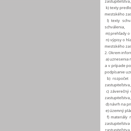
zastupiteľstva,
k) texty pred
mestského zast
l) texty sch
schválenia,
m) prehľady o 
n) výpisy o h
mestského zast
2. Okrem infor
a) uznesenia 
a v prípade p
podpísanie uz
b) rozpočet 
zastupiteľstva,
c) záverečný 
zastupiteľstva,
d) návrh na pr
e) územný plá
f) materiály 
zastupiteľstv
zastupiteľstva