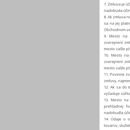
7. Zmluva je ú
nadobúda účinn
8. Ak zmluva n
sa na jej pla
Obchodnom ve
9. Mesto na 
zverejnení zm
mesto zašle pí
10. Mesto na 
zverejnení zm
mesto zašle pí
11. Povinne z
zmluvy, najmen
12. Ak sa do 
vyžaduje súhla
13. Mesto na 
prehľadnej f
nadobudla úči
14. Údaje o 
tovarov, služie