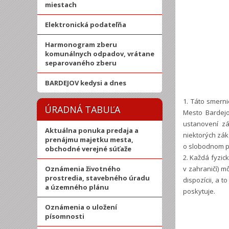
miestach
Elektronická podateľňa
Harmonogram zberu
komunálnych odpadov, vrátane
separovaného zberu
BARDEJOV kedysi a dnes
1. Táto smern
ÚRADNÁ TABUĽA
Mesto Bardej
ustanovení z
Aktuálna ponuka predaja a
niektorých zák
prenájmu majetku mesta,
o slobodnom pr
obchodné verejné súťaže
2. Každá fyzic
Oznámenia životného
v zahraničí) m
prostredia, stavebného úradu
dispozícii, a 
a územného plánu
poskytuje.
Oznámenia o uložení
písomnosti