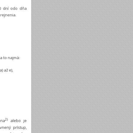
0 dní odo dňa
erejnenia.
a to najmä:
a) až e),
2)
ona
alebo je
nený prístup,