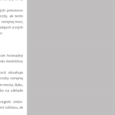
ých priestorov
mzdy, ak tento
 verejnej moci,
údajoch a iných
u:
úcim hromadný
du vlastníctva;
torá obsahuje
 osoby verejnej
m mesta, štátu,
ebo na základe
egistri zmlúv
ní súhlasu, ak