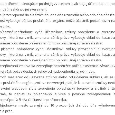
činná dňom nasledujúcim po dni jej zverejnenia, ak sa jej účastníci nedoh
osť neskôr po jej zverejnení.
ie je zverejnená do siedmich dní odo dňa uzavretia alebo odo dňa doruče
tnosť vyžaduje súhlas príslušného orgánu, môže účastník podať návrh na
stníku.
písomné požiadanie vydá účastníkovi zmluvy potvrdenie o zverejnen
luvy , ktorá na vznik, zmenu a zánik práva vyžaduje vklad do katastra
somné potvrdenie o zverejnení zmluvy príslušnej správe katastra.
písomné požiadanie vydá účastníkovi zmluvy potvrdenie o zverejne
luvy , ktorá na vznik, zmenu a zánik práva vyžaduje vklad do katastra
somné potvrdenie o zverejnení zmluvy príslušnej správe katastra.
verejňovaná zmluva sa zverejňuje nepretržite počas existencie záväzku 
ej však počas desiatich rokov od nadobudnutia jej účinnosti.
troch mesiacov od uzavretia zmluvy alebo od udelenia súhlasu, ak sa n
s príslušného orgánu, zmluva nezverejní, platí, že k uzavretiu zmluvy ned
svojej webovom sídle zverejňuje objednávky tovarov a služieb v št
orme, to neplatí ak objednávky súvisia s povinne zverejňovanou z
nnosť podľa § 47a Občianskeho zákonníka.
objednávke mesto zverejní do 10 pracovných dní odo dňa vyhotoven
b a prác.