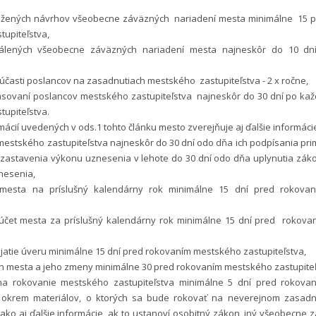
ložených návrhov všeobecne záväzných nariadení mesta minimálne 15 
upiteľstva,
válených všeobecne záväzných nariadení mesta najneskôr do 10 dn
účasti poslancov na zasadnutiach mestského zastupiteľstva - 2 x ročne,
lasovaní poslancov mestského zastupiteľstva najneskôr do 30 dní po ka
upiteľstva.
mácií uvedených v ods.1 tohto článku mesto zverejňuje aj ďalšie informácie
mestského zastupiteľstva najneskôr do 30 dní odo dňa ich podpísania pr
ozastavenia výkonu uznesenia v lehote do 30 dní odo dňa uplynutia záko
nesenia,
mesta na príslušný kalendárny rok minimálne 15 dní pred rokova
účet mesta za príslušný kalendárny rok minimálne 15 dní pred rokov
ijatie úveru minimálne 15 dní pred rokovaním mestského zastupiteľstva,
n mesta a jeho zmeny minimálne 30 pred rokovaním mestského zastupiteľ
na rokovanie mestského zastupiteľstva minimálne 5 dní pred rokov
a okrem materiálov, o ktorých sa bude rokovať na neverejnom zasad
 ako aj ďalšie informácie, ak to ustanoví osobitný zákon, iný všeobecne