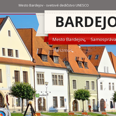
Mesto Bardejov - svetové dedičstvo UNESCO
BARDEJ
Mesto Bardejov
Samospráv
Turizmus