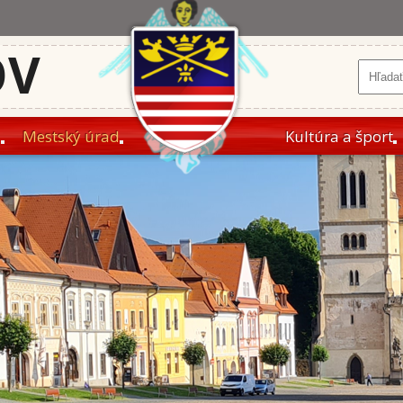
OV
a
Mestský úrad
Kultúra a šport