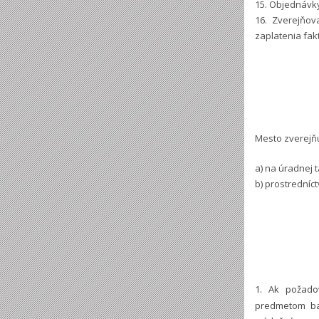
15. Objednávky
16. Zverejňo
zaplatenia fak
Mesto zverejňu
a) na úradnej ta
b) prostredníc
1. Ak požado
predmetom ba