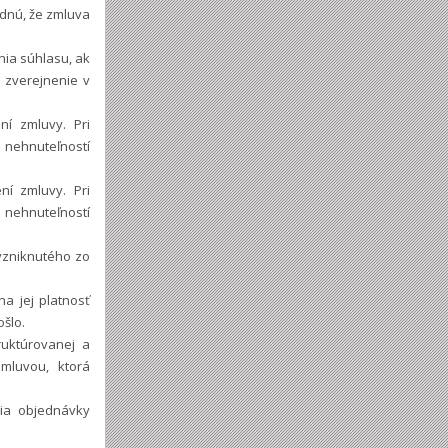
odnú, že zmluva
nia súhlasu, ak
 zverejnenie v
í zmluvy. Pri
 nehnuteľností
ní zmluvy. Pri
 nehnuteľností
vzniknutého zo
a jej platnosť
ošlo.
ruktúrovanej a
mluvou, ktorá
ia objednávky