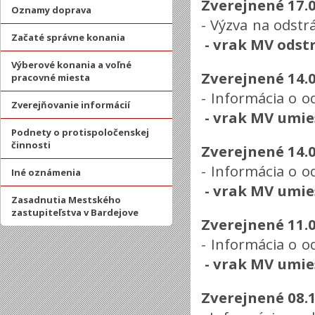
Zverejnené 17.
Oznamy doprava
- Výzva na odstr
Začaté správne konania
-
vrak MV odst
Výberové konania a voľné
Zverejnené 14.
pracovné miesta
- Informácia o o
Zverejňovanie informácií
-
vrak MV umie
Podnety o protispoločenskej
činnosti
Zverejnené 14.
- Informácia o o
Iné oznámenia
-
vrak MV umie
Zasadnutia Mestského
zastupiteľstva v Bardejove
Zverejnené 11.
- Informácia o o
-
vrak MV umie
Zverejnené 08.