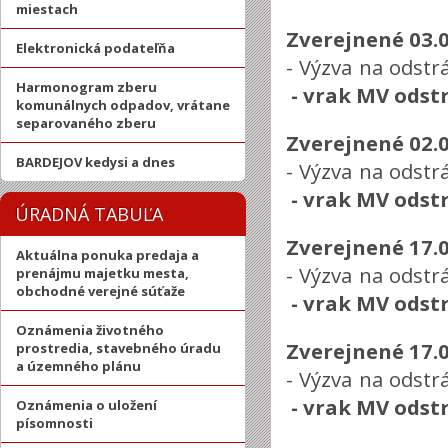
miestach
Zverejnené 03.
Elektronická podateľňa
- Výzva na odstr
Harmonogram zberu
-
vrak MV odst
komunálnych odpadov, vrátane
separovaného zberu
Zverejnené 02.
BARDEJOV kedysi a dnes
- Výzva na odstr
-
vrak MV odst
ÚRADNÁ TABUĽA
Zverejnené 17.
Aktuálna ponuka predaja a
- Výzva na odstr
prenájmu majetku mesta,
obchodné verejné súťaže
-
vrak MV odst
Oznámenia životného
Zverejnené 17.
prostredia, stavebného úradu
a územného plánu
- Výzva na odstr
-
vrak MV odst
Oznámenia o uložení
písomnosti