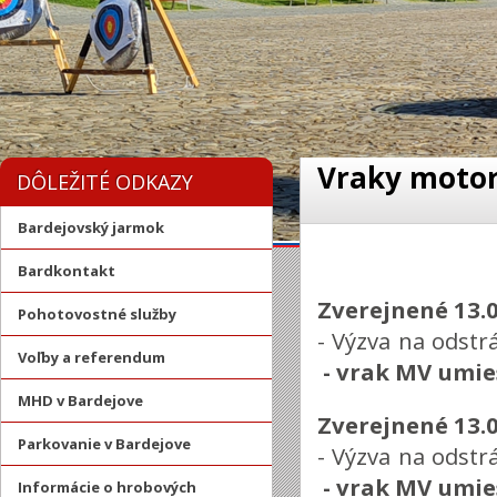
Vraky motor
DÔLEŽITÉ ODKAZY
Bardejovský jarmok
Bardkontakt
Zverejnené 13.
Pohotovostné služby
- Výzva na odstr
Voľby a referendum
-
vrak MV umie
MHD v Bardejove
Zverejnené 13.
Parkovanie v Bardejove
- Výzva na odstr
-
vrak MV umie
Informácie o hrobových