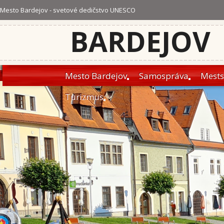
Mesto Bardejov - svetové dedičstvo UNESCO
BARDEJOV
Mesto Bardejov
Samospráva
Mests
Turizmus