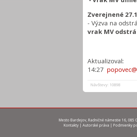
Zverejnené 27.
- Výzva na odstr
vrak MV odstrá
Aktualizoval
14:27
popovec@b
Návštevy: 10898
Mesto Bardejov, Radničné námestie 16, 085 01
Kontakty
|
Autorské práva
|
Podmienky po