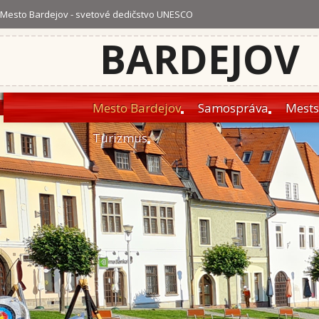
Mesto Bardejov - svetové dedičstvo UNESCO
BARDEJOV
Mesto Bardejov
Samospráva
Mests
Turizmus