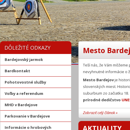
DÔLEŽITÉ ODKAZY
Mesto Bardej
Bardejovský jarmok
Teší nás, že Vám môžeme 
Bardkontakt
nevyhnutné informácie o ž
Mesto Bardejov
je histor
Pohotovostné služby
slovenských miest. Histor
suburbium zo začiatku 18.
Voľby a referendum
prírodné dedičstvo
UNE
MHD v Bardejove
Zobraziť celý článok »
Parkovanie v Bardejove
AKTUALITY
Informácie o hrobových