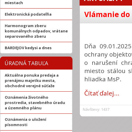
miestach
Vlámanie do
Elektronická podateľňa
Harmonogram zberu
komunálnych odpadov, vrátane
separovaného zberu
Dňa 09.01.2025
BARDEJOV kedysi a dnes
ochrany objektov
o narušení chr
ÚRADNÁ TABUĽA
miesto stálou s
Aktuálna ponuka predaja a
hliadka MsP.
prenájmu majetku mesta,
obchodné verejné súťaže
Čítať ďalej…
Oznámenia životného
prostredia, stavebného úradu
a územného plánu
Návštevy: 1437
Oznámenia o uložení
písomnosti