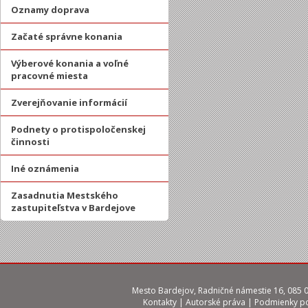
Oznamy doprava
Začaté správne konania
Výberové konania a voľné
pracovné miesta
Zverejňovanie informácií
Podnety o protispoločenskej
činnosti
Iné oznámenia
Zasadnutia Mestského
zastupiteľstva v Bardejove
Mesto Bardejov, Radničné námestie 16, 085 01
Kontakty
|
Autorské práva
|
Podmienky po