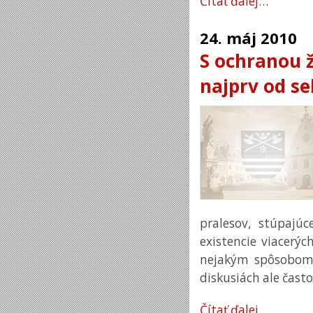
Čítať ďalej…
24.
máj
2010
S ochranou ž
najprv od se
pralesov, stúpajú
existencie viacerýc
nejakým spôsobom 
diskusiách ale čas
Čítať ďalej…