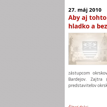
27.
máj
2010
Aby aj toht
hladko a bez
zástupcom okrsko
Bardejov. Zajtra
predstaviteľov okrs