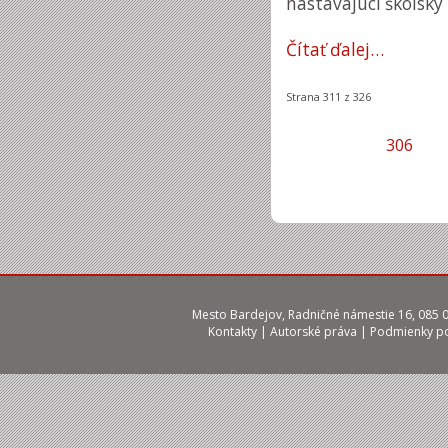
nastávajúci školský
Čítať ďalej…
Strana 311 z 326
306
Mesto Bardejov, Radničné námestie 16, 085 01
Kontakty
|
Autorské práva
|
Podmienky po