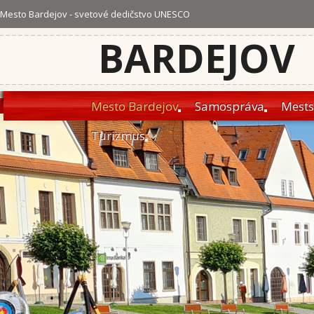
Mesto Bardejov - svetové dedičstvo UNESCO
BARDEJOV
Mesto Bardejov
Samospráva
Mests
Turizmus