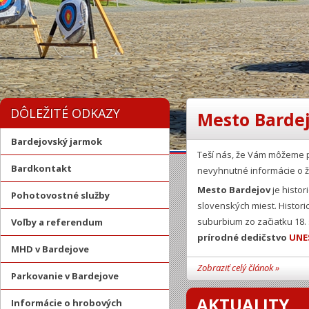
DÔLEŽITÉ ODKAZY
Mesto Bardej
Bardejovský jarmok
Teší nás, že Vám môžeme 
Bardkontakt
nevyhnutné informácie o ž
Mesto Bardejov
je histor
Pohotovostné služby
slovenských miest. Histor
suburbium zo začiatku 18.
Voľby a referendum
prírodné dedičstvo
UNE
MHD v Bardejove
Zobraziť celý článok »
Parkovanie v Bardejove
AKTUALITY
Informácie o hrobových