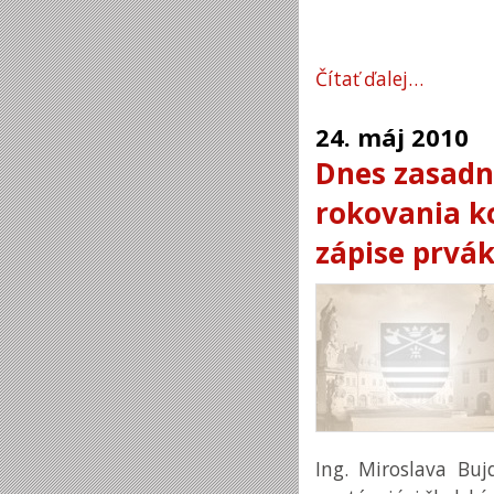
Čítať ďalej…
24.
máj
2010
Dnes zasadn
rokovania ko
zápise prvá
Ing. Miroslava Buj