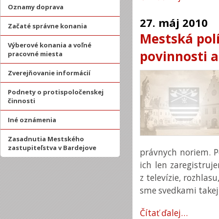
Oznamy doprava
27.
máj
2010
Začaté správne konania
Mestská polí
Výberové konania a voľné
povinnosti 
pracovné miesta
Zverejňovanie informácií
Podnety o protispoločenskej
činnosti
Iné oznámenia
Zasadnutia Mestského
zastupiteľstva v Bardejove
právnych noriem. P
ich len zaregistruj
z televízie, rozhlas
sme svedkami takej
Čítať ďalej…