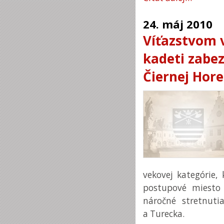
24.
máj
2010
Víťazstvom v
kadeti zabez
Čiernej Hore
vekovej kategórie,
postupové miesto 
náročné stretnuti
a Turecka.