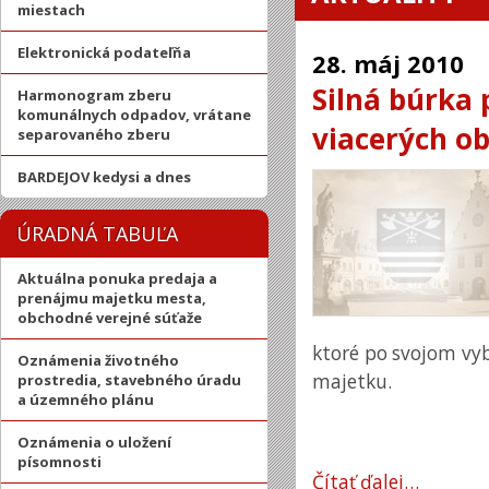
miestach
Elektronická podateľňa
28.
máj
2010
Silná búrka 
Harmonogram zberu
komunálnych odpadov, vrátane
viacerých ob
separovaného zberu
BARDEJOV kedysi a dnes
ÚRADNÁ TABUĽA
Aktuálna ponuka predaja a
prenájmu majetku mesta,
obchodné verejné súťaže
ktoré po svojom vy
Oznámenia životného
majetku.
prostredia, stavebného úradu
a územného plánu
Oznámenia o uložení
písomnosti
Čítať ďalej…