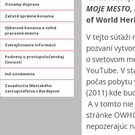
Oznamy doprava
MOJE MESTO,
Začaté správne konania
of World Heri
Výberové konania a voľné
pracovné miesta
V tejto súťaži
Zverejňovanie informácií
pozvaní vytvor
Podnety o protispoločenskej
o svetovom mes
činnosti
YouTube. V st
Iné oznámenia
počas pobytu v
Zasadnutia Mestského
(2011) kde bu
zastupiteľstva v Bardejove
A v tomto nie
stránke OWHC.
nepozerajúc n