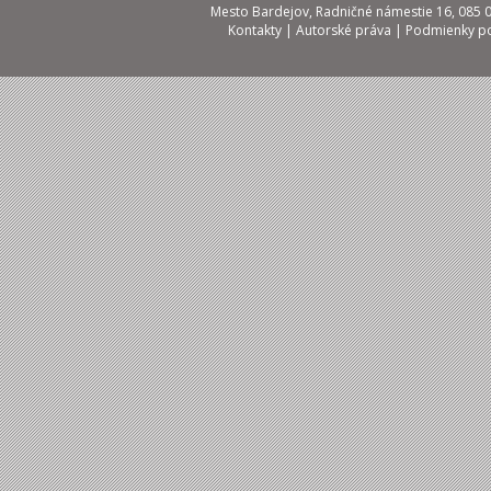
Mesto Bardejov, Radničné námestie 16, 085 01
Kontakty
|
Autorské práva
|
Podmienky po