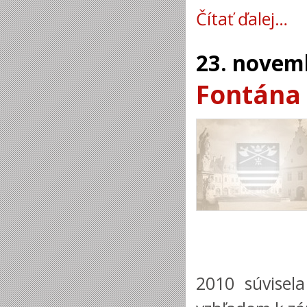
Čítať ďalej…
23.
novem
Fontána
2010 súvisela