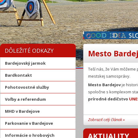
DÔLEŽITÉ ODKAZY
Mesto Bardej
Bardejovský jarmok
Teší nás, že Vám môžeme 
Bardkontakt
mestskej samosprávy.
Mesto Bardejov
je histor
Pohotovostné služby
spoločne s komplexom stav
prírodné dedičstvo
UNE
Voľby a referendum
MHD v Bardejove
Zobraziť celý článok »
Parkovanie v Bardejove
AKTUALITY
Informácie o hrobových