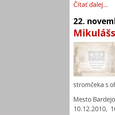
Čítať ďalej…
22.
novem
Mikulášs
stromčeka s o
Mesto Bardejov
10.12.2010, 16