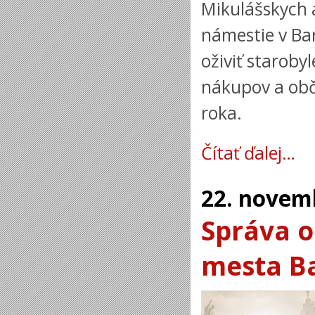
Mikulášskych 
námestie v Bar
oživiť starob
nákupov a obče
roka.
Čítať ďalej…
22.
novem
Správa o
mesta B