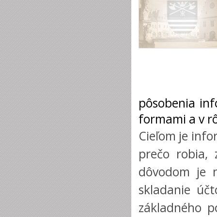
pôsobenia inf
formami a v r
Cieľom je info
pre­čo robia,
dôvodom je na
skladanie úč
základného po