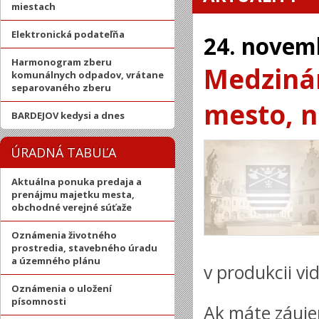
miestach
Elektronická podateľňa
24.
novem
Harmonogram zberu
Medzinár
komunálnych odpadov, vrátane
separovaného zberu
mesto, n
BARDEJOV kedysi a dnes
ÚRADNÁ TABUĽA
Aktuálna ponuka predaja a
prenájmu majetku mesta,
obchodné verejné súťaže
Oznámenia životného
prostredia, stavebného úradu
a územného plánu
v produkcii vi
Oznámenia o uložení
písomnosti
Ak máte záuje