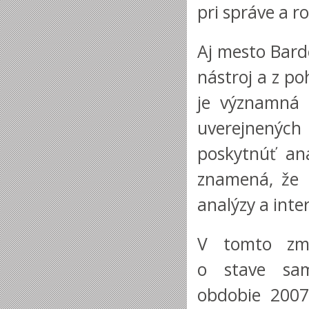
pri správe a r
Aj mesto Bard
nástroj a z p
je významná 
uverejnených
poskytnúť an
znamená, že 
analýzy a inte
V tomto zmy
o stave sam
obdobie 2007