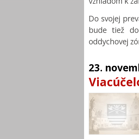
vzhľadom k zá
Do svojej pre
bude tiež do
oddychovej zó
23.
novem
Viacúčel