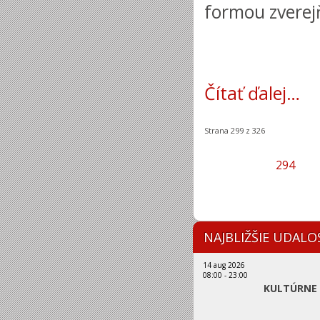
formou zverej
Čítať ďalej…
Strana 299 z 326
294
NAJBLIŽŠIE UDALO
14 aug 2026
08:00
-
23:00
KULTÚRNE 