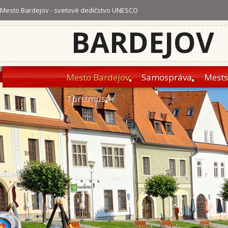
Mesto Bardejov - svetové dedičstvo UNESCO
BARDEJOV
Mesto Bardejov
Samospráva
Mests
Turizmus