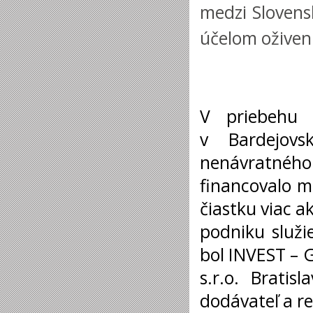
medzi Slovens
účelom oživen
V priebehu 
v Bardejovs
nenávratného
financovalo m
čiastku viac a
podniku služi
bol INVEST – G
s.r.o. Brati
dodávateľ a re