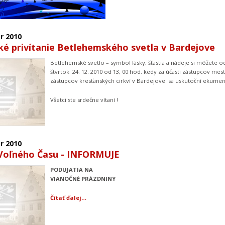
r
2010
é privítanie Betlehemského svetla v Bardejove
Betlehemské svetlo – symbol lásky, šťastia a nádeje si môžete o
štvrtok 24. 12. 2010 od 13, 00 hod. kedy za účasti zástupcov m
zástupcov kresťanských cirkví v Bardejove sa uskutoční ekumen
Všetci ste srdečne vítaní !
r
2010
Voľného Času - INFORMUJE
PODUJATIA NA
VIANOČNÉ PRÁZDNINY
Čítať ďalej…