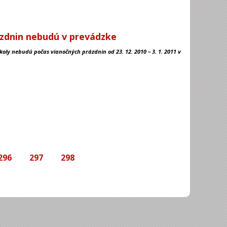
zdnin nebudú v prevádzke
koly nebudú počas vianočných prázdnin od 23. 12. 2010 – 3. 1. 2011 v
296
297
298