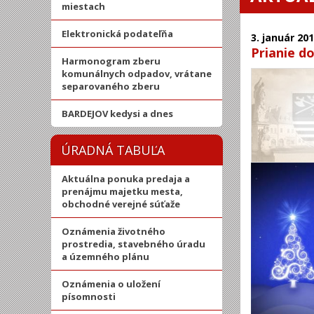
miestach
Elektronická podateľňa
3.
január
201
Prianie d
Harmonogram zberu
komunálnych odpadov, vrátane
separovaného zberu
BARDEJOV kedysi a dnes
ÚRADNÁ TABUĽA
Aktuálna ponuka predaja a
prenájmu majetku mesta,
obchodné verejné súťaže
Oznámenia životného
prostredia, stavebného úradu
a územného plánu
Oznámenia o uložení
písomnosti