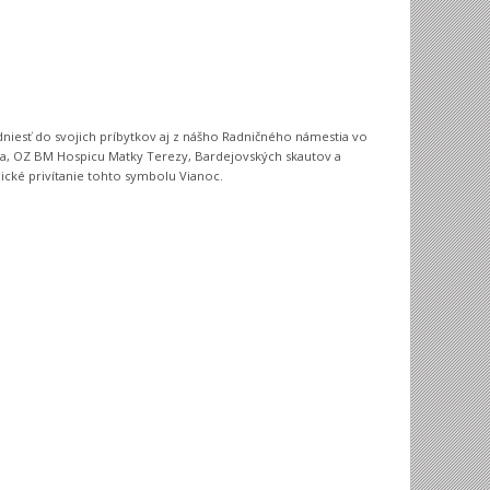
dniesť do svojich príbytkov aj z nášho Radničného námestia vo
esta, OZ BM Hospicu Matky Terezy, Bardejovských skautov a
ické privítanie tohto symbolu Vianoc.