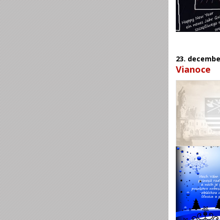
23.
decembe
Vianoce