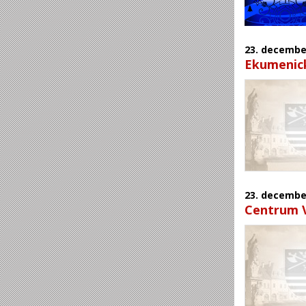
23.
decembe
Ekumenick
23.
decembe
Centrum 