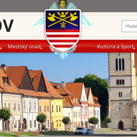
OV
a
Mestský úrad
Kultúra a šport