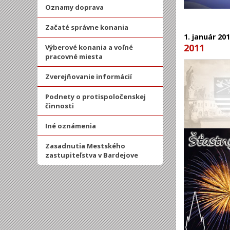
Oznamy doprava
Začaté správne konania
1.
január
201
2011
Výberové konania a voľné
pracovné miesta
Zverejňovanie informácií
Podnety o protispoločenskej
činnosti
Iné oznámenia
Zasadnutia Mestského
zastupiteľstva v Bardejove