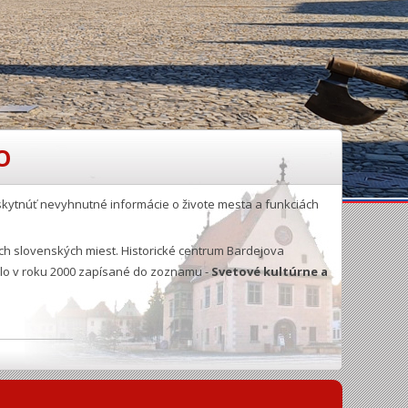
O
skytnúť nevyhnutné informácie o živote mesta a funkciách
ích slovenských miest. Historické centrum Bardejova
olo v roku 2000 zapísané do zoznamu -
Svetové kultúrne a