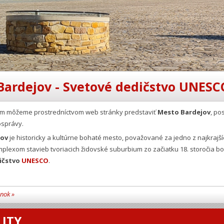
Bardejov - Svetové dedičstvo UNESC
Vám môžeme prostredníctvom web stránky predstaviť
Mesto Bardejov
, po
správy.
jov
je historicky a kultúrne bohaté mesto, považované za jedno z najkrajš
plexom stavieb tvoriacich židovské suburbium zo začiatku 18. storočia b
ičstvo
UNESCO
.
ánok »
ITY