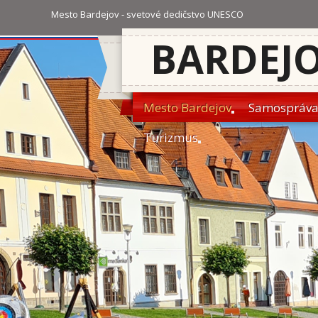
Mesto Bardejov - svetové dedičstvo UNESCO
BARDEJ
Mesto Bardejov
Samospráv
Turizmus