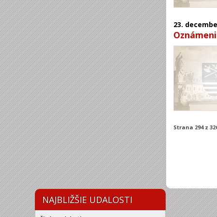
23.
decembe
Oznámenie
Strana 294 z 32
NAJBLIŽŠIE UDALOSTI