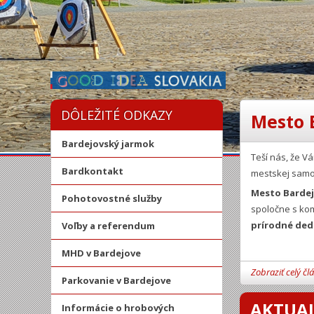
DÔLEŽITÉ ODKAZY
Mesto 
Bardejovský jarmok
Teší nás, že 
Bardkontakt
mestskej samo
Mesto Barde
Pohotovostné služby
spoločne s kom
prírodné ded
Voľby a referendum
MHD v Bardejove
Zobraziť celý čl
Parkovanie v Bardejove
AKTUAL
Informácie o hrobových